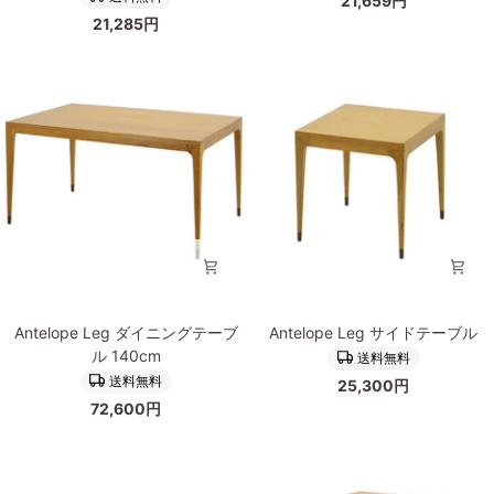
21,659円
の
の
21,285円
辺
辺
材
材
を
を
使
使
っ
っ
た
た
ス
ス
ク
ク
エ
エ
ア
ア
な
な
2
ア
段
イ
Antelope
Antelope
ネ
ア
Antelope Leg ダイニングテーブ
Antelope Leg サイドテーブル
Leg
Leg
ス
ン
ル 140cm
送料無料
ダ
サ
ト
ロ
送料無料
25,300円
イ
イ
テ
ー
72,600円
ニ
ド
ー
テ
ン
テ
ブ
ー
グ
ー
ル/
ブ
テ
ブ
サ
ル