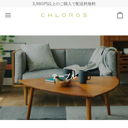
コ
3,980円以上のご購入で配送料無料
ン
テ
カ
ン
ー
ツ
ト
へ
ス
キ
ッ
プ
テーブル