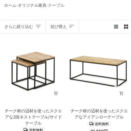
ホーム
›
オリジナル家具
›
テーブル
並
さらに絞り込む
並び替え
び
替
え
チ
チ
チーク材の辺材を使ったスクエ
チーク材の辺材を使ったスクエ
ー
ー
アな2段ネストテーブル/サイド
アなアイアンローテーブル
ク
ク
テーブル
送料無料
材
材
送料無料