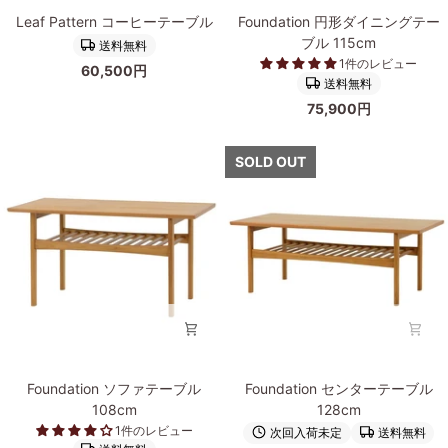
Leaf
Foundation
Leaf Pattern コーヒーテーブル
Foundation 円形ダイニングテー
Pattern
円
ブル 115cm
送料無料
コ
形
1件のレビュー
60,500円
ー
ダ
送料無料
ヒ
イ
75,900円
ー
ニ
テ
ン
ー
グ
SOLD OUT
ブ
テ
ル
ー
ブ
ル
115cm
Foundation
Foundation
Foundation ソファテーブル
Foundation センターテーブル
ソ
セ
108cm
128cm
フ
ン
1件のレビュー
次回入荷未定
送料無料
ァ
タ