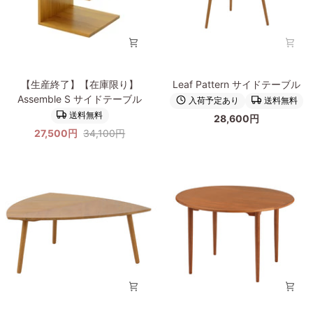
R2
【生
Leaf
【生産終了】【在庫限り】
Leaf Pattern サイドテーブル
産
Pattern
Assemble S サイドテーブル
入荷予定あり
送料無料
終
サ
送料無料
28,600円
了】
イ
27,500円
34,100円
【在
ド
庫
テ
限
ー
り】
ブ
Assemble
ル
S
サ
イ
ド
テ
ー
ブ
ル