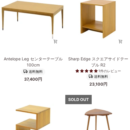
ー
ル
イ
ブ
ド
ル
テ
140cm
ー
ブ
ル
Antelope
Sharp
Antelope Leg センターテーブル
Sharp Edge スクエアサイドテー
Leg
Edge
100cm
ブル R2
セ
ス
1件のレビュー
送料無料
ン
ク
送料無料
37,400円
タ
エ
23,100円
ー
ア
テ
サ
ー
イ
SOLD OUT
ブ
ド
ル
テ
100cm
ー
ブ
ル