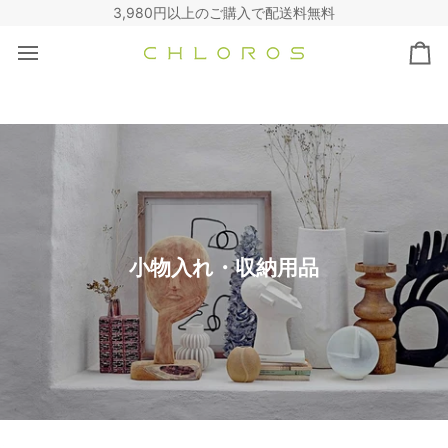
コ
3,980円以上のご購入で配送料無料
ン
テ
カ
ン
ー
ツ
ト
へ
ス
キ
ッ
プ
小物入れ・収納用品