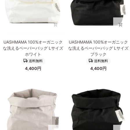
ペ
ペ
ー
ー
パ
パ
ー
ー
バ
バ
ッ
ス
UASHMAMA
UASHMAMA
グ
ケ
UASHMAMA 100%オーガニック
UASHMAMA 100%オーガニック
100%
100%
S
ッ
な洗えるペーパーバッグ Lサイズ
な洗えるペーパーバッグ Lサイズ
オ
オ
サ
ト
ホワイト
ブラック
ー
ー
イ
VASSOIO
送料無料
送料無料
ガ
ガ
ズ
ア
4,400円
4,400円
ニ
ニ
ア
ヴ
ッ
ッ
ヴ
ァ
ク
ク
ァ
ー
な
な
ー
ナ
洗
洗
ナ
え
え
る
る
ペ
ペ
ー
ー
パ
パ