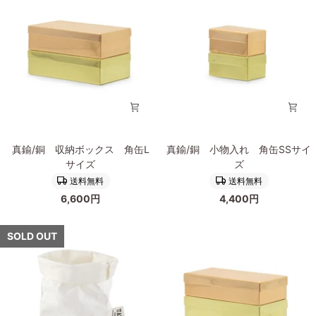
ー
な
ク
ク
洗
ブ
え
ラ
る
ス
ペ
直
ー
径
パ
20cm
ー
バ
ッ
真
真
真鍮/銅 収納ボックス 角缶L
真鍮/銅 小物入れ 角缶SSサイ
グ
鍮/
鍮/
サイズ
ズ
XS
銅
銅
送料無料
送料無料
サ
収
小
イ
6,600円
4,400円
納
物
ズ
ボ
入
ア
ッ
れ
SOLD OUT
ヴ
ク
角
ァ
ス
缶
ー
角
SS
ナ
缶
サ
L
イ