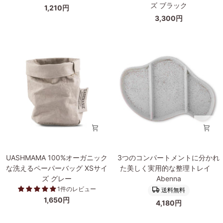
ミ
オ
ズ ブラック
イ
1,210円
ニ
ー
ズ
3,300円
ウ
ガ
ム
ニ
ト
ッ
レ
ク
イ
な
長
洗
方
え
形
る
Small
ペ
ー
パ
ー
バ
UASHMAMA
3
UASHMAMA 100%オーガニック
3つのコンパートメントに分かれ
ッ
100%
つ
な洗えるペーパーバッグ XSサイ
た美しく実用的な整理トレイ
グ
オ
の
ズ グレー
Abenna
S
ー
コ
サ
1件のレビュー
送料無料
ガ
ン
イ
1,650円
4,180円
ニ
パ
ズ
ッ
ー
ブ