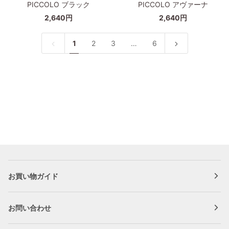
PICCOLO ブラック
PICCOLO アヴァーナ
M
M
ー
ー
サ
サ
2,640円
2,640円
ガ
ガ
イ
イ
ニ
ニ
ズ
ズ
ッ
ッ
1
2
3
…
6
グ
ブ
ク
ク
レ
ラ
な
な
ー
ッ
洗
洗
ク
え
え
る
る
ペ
ペ
ー
ー
パ
パ
ー
ー
バ
バ
ッ
ッ
グ
グ
お買い物ガイド
PICCOLO
PICCOLO
ブ
ア
ラ
ヴ
お問い合わせ
ッ
ァ
ク
ー