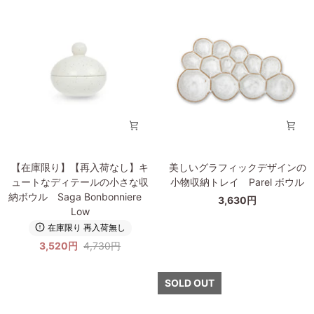
ク
ト
ラ
な
メ
ッ
洗
ン
ク
え
ト
る
に
ペ
分
ー
か
パ
れ
ー
た
バ
美
ッ
し
【在
美
グ
く
【在庫限り】【再入荷なし】キ
美しいグラフィックデザインの
庫
し
XS
実
ュートなディテールの小さな収
小物収納トレイ Parel ボウル
限
い
サ
用
納ボウル Saga Bonbonniere
3,630円
り】
グ
イ
的
Low
【再
ラ
ズ
な
在庫限り 再入荷無し
入
フ
グ
整
3,520円
4,730円
荷
ィ
レ
理
な
ッ
ー
ト
し】
ク
SOLD OUT
レ
キ
デ
イ
ュ
ザ
Abenna