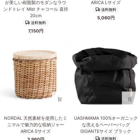
が美しい樹脂製のモダンなラウ
ARICA Lサイズ
押
デ
ァ
素
ンドトレイ Mist チャコール 直径
し
コ
送料無料
ー
材
20cm
ト
レ
5,060円
ム
を
レ
ー
送料無料
リ
使
イ
シ
7,150円
ビ
用
Rattan
ョ
ン
し
ア
ン
グ
た
ン
ト
天
ミ
テ
レ
然
ニ
ィ
イ
石
マ
ー
Marlena
の
ル
ク
ホ
よ
で
ブ
ワ
う
魅
ラ
イ
な
力
ス
ト
奥
的
直
行
な
径
き
収
16cm
NORDAL
UASHMAMA
あ
納
NORDAL 天然素材を使用したミ
UASHMAMA 100%オーガニック
天
100%
る
ジ
ニマルで魅力的な収納ジャー
な洗えるペーパーバッグ
然
オ
模
ャ
ARICA Sサイズ
GIGANTEサイズ ブラック
素
ー
様
ー
送料無料
3,960円