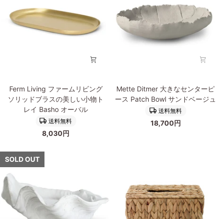
ー
イ
ト
ン
な
の
デ
小
ィ
物
テ
収
ー
納
ル
ト
Ferm
Mette
の
レ
Ferm Living ファームリビング
Mette Ditmer 大きなセンターピ
Living
Ditmer
小
イ
ソリッドブラスの美しい小物ト
ース Patch Bowl サンドベージュ
フ
大
さ
Parel
レイ Basho オーバル
送料無料
ァ
き
な
ボ
送料無料
18,700円
ー
な
収
ウ
8,030円
ム
セ
納
ル
リ
ン
ボ
ビ
タ
SOLD OUT
ウ
ン
ー
ル
グ
ピ
Saga
ソ
ー
Bonbonniere
リ
ス
Low
ッ
Patch
ド
Bowl