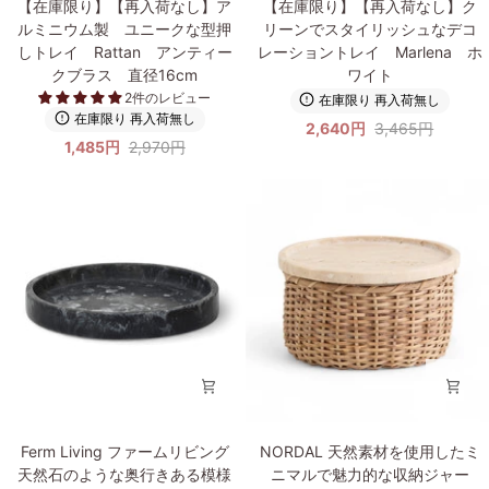
ル
ス
【在庫限り】【再入荷なし】ア
【在庫限り】【再入荷なし】ク
庫
庫
LARGE
の
ルミニウム製 ユニークな型押
リーンでスタイリッシュなデコ
限
限
テ
しトレイ Rattan アンティー
レーショントレイ Marlena ホ
り】
り】
ィ
クブラス 直径16cm
ワイト
【再
【再
ッ
2件のレビュー
在庫限り 再入荷無し
入
入
シ
在庫限り 再入荷無し
2,640円
3,465円
荷
荷
ュ
1,485円
2,970円
な
な
ボ
し】
し】
ッ
ア
ク
ク
ル
リ
ス
ミ
ー
ケ
ニ
ン
ー
ウ
で
ス
ム
ス
製
タ
ユ
イ
ニ
リ
ー
ッ
ク
シ
Ferm
NORDAL
Ferm Living ファームリビング
NORDAL 天然素材を使用したミ
な
ュ
Living
天
天然石のような奥行きある模様
ニマルで魅力的な収納ジャー
型
な
フ
然