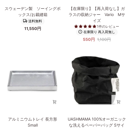
ッ
ス
【在
スウェーデン製 ソーイングボ
【在庫限り】【再入荷なし】ガ
グ
ウ
庫
ックス/お裁縫箱
ラスの収納ジャー Vario Mサ
XS
ェ
限
イズ
送料無料
サ
ー
り】
1件のレビュー
イ
11,550円
デ
【再
在庫限り 再入荷無し
ズ
ン
入
550円
1,100円
ホ
製
荷
ワ
ソ
な
イ
ー
し】
ト
イ
ガ
ン
ラ
グ
ス
ボ
の
ッ
収
ク
納
ス/
ジ
お
ャ
裁
ー
縫
Vario
ア
UASHMAMA
アルミニウムトレイ 長方形
UASHMAMA 100%オーガニック
箱
M
ル
100%
Small
な洗えるペーパーバッグ Sサイ
サ