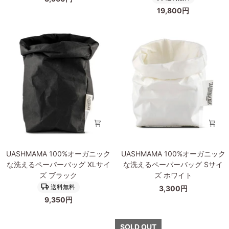
材
ガ
が
ARICA
19,800円
を
ニ
美
L
使
ッ
し
サ
用
ク
い
イ
し
な
樹
ズ
た
洗
脂
ミ
え
製
ニ
る
の
マ
ペ
モ
ル
ー
ダ
で
パ
ン
魅
ー
な
力
バ
ラ
的
ッ
ウ
UASHMAMA
UASHMAMA
な
グ
UASHMAMA 100%オーガニック
UASHMAMA 100%オーガニック
ン
100%
100%
収
GIGANTE
な洗えるペーパーバッグ XLサイ
な洗えるペーパーバッグ Sサイ
ド
オ
オ
納
サ
ズ ブラック
ズ ホワイト
ト
ー
ー
ジ
イ
送料無料
3,300円
レ
ガ
ガ
ャ
ズ
イ
9,350円
ニ
ニ
ー
ブ
Mist
ッ
ッ
ARICA
ラ
チ
ク
ク
SOLD OUT
S
ッ