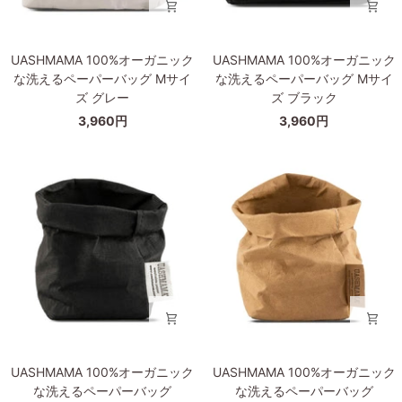
ー
ー
バ
バ
ッ
ッ
UASHMAMA
UASHMAMA
グ
グ
UASHMAMA 100%オーガニック
UASHMAMA 100%オーガニック
100%
100%
L
L
な洗えるペーパーバッグ Mサイ
な洗えるペーパーバッグ Mサイ
オ
オ
サ
サ
ズ グレー
ズ ブラック
ー
ー
イ
イ
3,960円
3,960円
ガ
ガ
ズ
ズ
ニ
ニ
ホ
ブ
ッ
ッ
ワ
ラ
ク
ク
イ
ッ
な
な
ト
ク
洗
洗
え
え
る
る
ペ
ペ
ー
ー
パ
パ
ー
ー
バ
バ
UASHMAMA
UASHMAMA
UASHMAMA 100%オーガニック
UASHMAMA 100%オーガニック
ッ
ッ
100%
100%
な洗えるペーパーバッグ
な洗えるペーパーバッグ
グ
グ
オ
オ