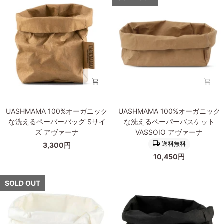
ャ
な
な
サ
ク
コ
洗
洗
イ
ー
え
え
ズ
ル
る
る
直
ペ
ペ
径
ー
ー
20cm
パ
パ
ー
ー
バ
バ
ッ
ッ
UASHMAMA
UASHMAMA
グ
グ
UASHMAMA 100%オーガニック
UASHMAMA 100%オーガニック
100%
100%
XL
S
な洗えるペーパーバッグ Sサイ
な洗えるペーパーバスケット
オ
オ
サ
サ
ズ アヴァーナ
VASSOIO アヴァーナ
ー
ー
イ
イ
送料無料
3,300円
ガ
ガ
ズ
ズ
10,450円
ニ
ニ
ブ
ホ
ッ
ッ
ラ
ワ
ク
ク
SOLD OUT
ッ
イ
な
な
ク
ト
洗
洗
え
え
る
る