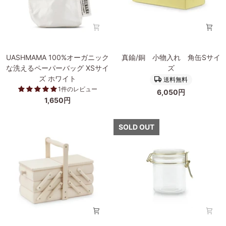
サ
ズ
イ
ズ
UASHMAMA
真
UASHMAMA 100%オーガニック
真鍮/銅 小物入れ 角缶Sサイ
100%
鍮/
な洗えるペーパーバッグ XSサイ
ズ
オ
銅
ズ ホワイト
送料無料
ー
小
1件のレビュー
6,050円
ガ
物
1,650円
ニ
入
ッ
れ
ク
角
SOLD OUT
な
缶
洗
S
え
サ
る
イ
ペ
ズ
ー
パ
ー
バ