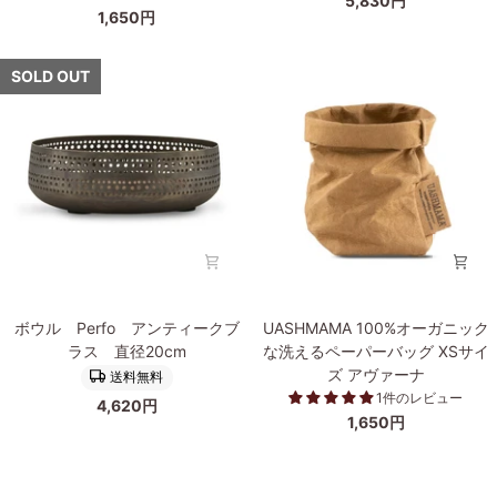
5,830円
ガ
ー
1,650円
ニ
ル
ッ
ド
ク
SOLD OUT
カ
な
ラ
洗
ー
え
の
る
大
ペ
き
ー
な
パ
メ
ー
タ
バ
ル
ッ
ボ
ボ
UASHMAMA
ボウル Perfo アンティークブ
UASHMAMA 100%オーガニック
グ
ウ
ウ
100%
ラス 直径20cm
な洗えるペーパーバッグ XSサイ
XS
ル
ル
オ
ズ アヴァーナ
送料無料
サ
直
Perfo
ー
1件のレビュー
イ
径
4,620円
ア
ガ
1,650円
ズ
35cm
ン
ニ
ブ
テ
ッ
ラ
ィ
ク
ッ