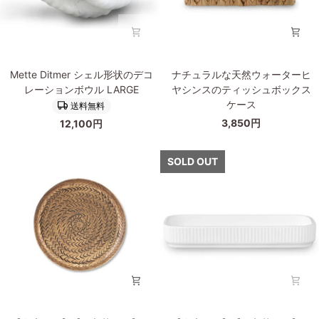
ブ
サ
ラ
ン
ス
ド
の
ベ
Mette
ナ
美
ー
Mette Ditmer シェル形状のデコ
ナチュラルな天然ウォーターヒ
Ditmer
チ
し
ジ
レーションボウル LARGE
ヤシンスのティッシュボックス
シ
ュ
い
ュ
ケース
送料無料
ェ
ラ
小
3,850円
12,100円
ル
ル
物
形
な
ト
状
天
SOLD OUT
レ
の
然
イ
デ
ウ
Basho
コ
ォ
オ
レ
ー
ー
ー
タ
バ
シ
ー
ル
ョ
ヒ
ン
ヤ
ボ
シ
ウ
ン
【在
【在