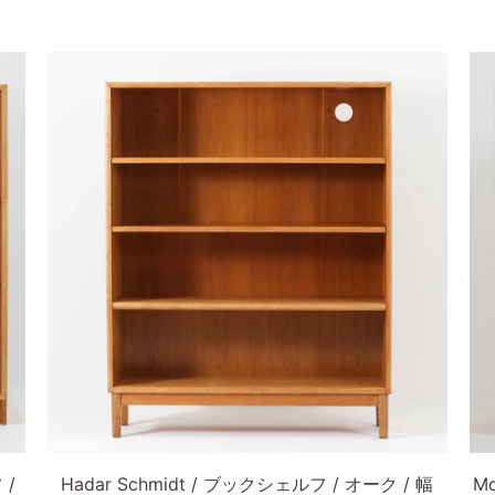
ェ
ェ
ム
ジ
ル
ル
ス・
家
フ
フ
ボ
具/
チ
チ
リ
ー
ー
フ
ク
ク
ス
幅
無
デ
89cm
垢
ン
デ
幅
マ
ン
95
ー
マ
デ
ク
ー
ン
製
ク
マ
北
製
ー
欧
北
ク
ビ
欧
製
ン
カートに入れる
ビ
北
テ
Hadar
Mo
ン
欧
ー
 /
Hadar Schmidt / ブックシェルフ / オーク / 幅
M