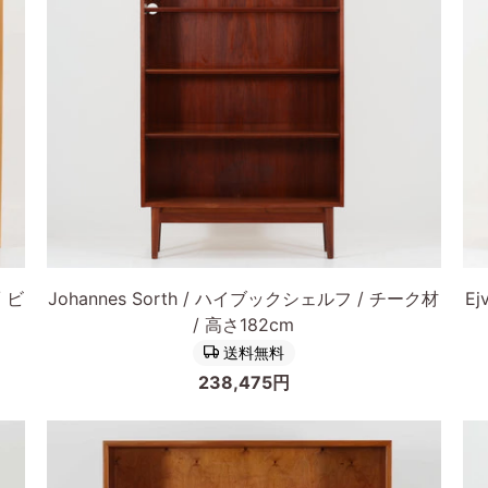
ビ
ビ
ー
ー
チ
チ
材
材
幅
幅
40cm
80
北
北
欧
欧
ビ
ビ
ン
ン
カートに入れる
テ
テ
Johannes
Ejv
ー
ー
/ ビ
Johannes Sorth / ハイブックシェルフ / チーク材
Ej
Sorth
A.
ジ
ジ
/ 高さ182cm
ハ
Jo
家
家
送料無料
イ
ブ
具/DK16264
具/
238,475円
ブ
ッ
ッ
ク
ク
シ
シ
ェ