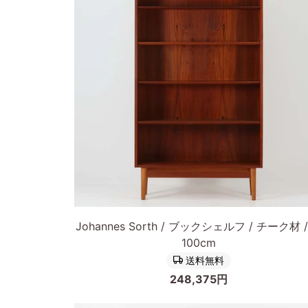
ル
フ
ビ
ー
チ
材
幅
80cm
北
欧
ビ
ン
カートに入れる
テ
Johannes
ー
Johannes Sorth / ブックシェルフ / チーク材 
Sorth
ジ
100cm
ブ
家
送料無料
ッ
具/DK16043
248,375円
ク
シ