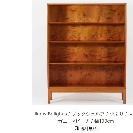
ェ
ル
フ
チ
ー
ク
材
幅
100cm
Bornholms
Mobelfabrik
ヨ
ハ
ネ
カートに入れる
ス・
Illums
ソ
Illums Bolighus / ブックシェルフ / 小ぶり / 
Bolighus
ー
ガニー×ビーチ / 幅100cm
ブ
ス
送料無料
ッ
デ