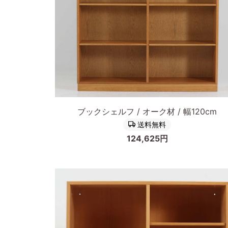
カートに入れる
ブ
ブックシェルフ / オーク材 / 幅120cm
ッ
送料無料
ク
124,625円
シ
ェ
ル
フ
オ
ー
ク