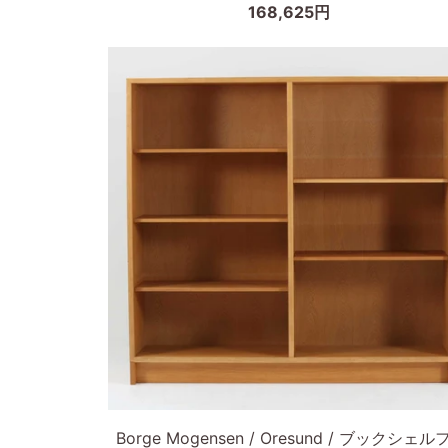
168,625円
ク
ン
シ
マ
ェ
ー
ル
ク
フ
製
小
北
ぶ
欧
り
ビ
マ
ン
ホ
テ
ガ
ー
ニ
ジ
ー
家
×
具/DK19663
ビ
ー
カートに入れる
チ
Borge
幅
Borge Mogensen / Oresund / ブックシェルフ