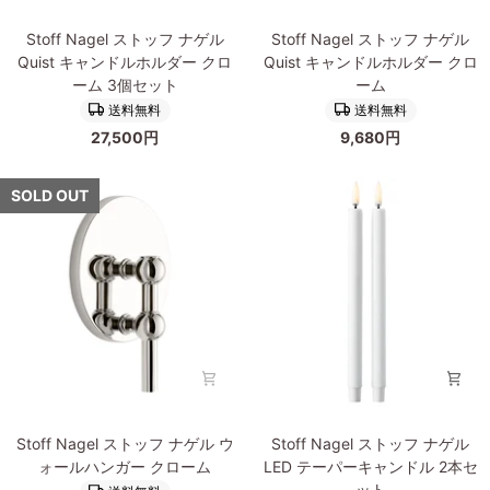
Stoff
Stoff
Stoff Nagel ストッフ ナゲル
Stoff Nagel ストッフ ナゲル
Nagel
Nagel
Quist キャンドルホルダー クロ
Quist キャンドルホルダー クロ
ス
ス
ーム 3個セット
ーム
ト
ト
送料無料
送料無料
ッ
ッ
27,500円
9,680円
フ
フ
ナ
ナ
ゲ
ゲ
SOLD OUT
ル
ル
Quist
Quist
キ
キ
ャ
ャ
ン
ン
ド
ド
ル
ル
ホ
ホ
ル
ル
ダ
ダ
Stoff
Stoff
ー
ー
Stoff Nagel ストッフ ナゲル ウ
Stoff Nagel ストッフ ナゲル
Nagel
Nagel
ク
ク
ォールハンガー クローム
LED テーパーキャンドル 2本セ
ス
ス
ロ
ロ
ット