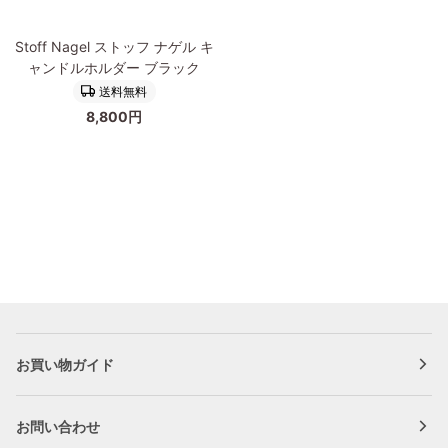
ル
ル
ダ
ダ
Stoff
ー
ー
Stoff Nagel ストッフ ナゲル キ
Nagel
ブ
ク
ャンドルホルダー ブラック
ス
ラ
ロ
送料無料
ト
ス
ー
8,800円
ッ
ム
フ
ナ
ゲ
ル
キ
ャ
ン
ド
ル
ホ
ル
お買い物ガイド
ダ
ー
ブ
お問い合わせ
ラ