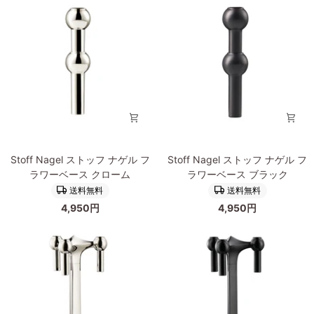
ゲ
ゲ
ル
ル
LED
専
テ
用
ー
テ
パ
ー
ー
パ
キ
ー
ャ
キ
ン
ャ
Stoff
Stoff
Stoff Nagel ストッフ ナゲル フ
Stoff Nagel ストッフ ナゲル フ
ド
ン
Nagel
Nagel
ラワーベース クローム
ラワーベース ブラック
ル
ド
ス
ス
用
ル
送料無料
送料無料
ト
ト
リ
ホ
4,950円
4,950円
ッ
ッ
モ
ワ
フ
フ
コ
イ
ナ
ナ
ン
ト
ゲ
ゲ
6
ル
ル
本
フ
フ
入
ラ
ラ
り