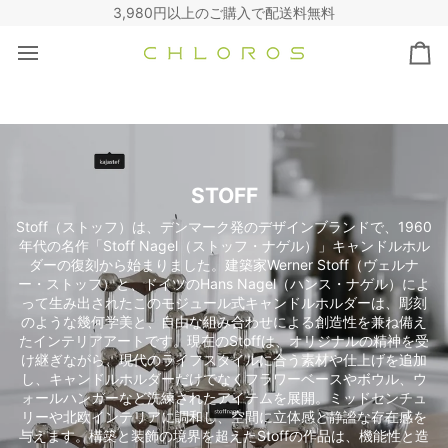
コ
3,980円以上のご購入で配送料無料
ン
テ
カ
ン
ー
ツ
ト
へ
ス
キ
ッ
STOFF
プ
Stoff（ストッフ）は、デンマーク発のデザインブランドで、1960
年代の名作「Stoff Nagel（ストッフ・ナゲル）」キャンドルホル
ダーの復刻から始まりました。建築家Werner Stoff（ヴェルナ
ー・ストッフ）と、ドイツのHans Nagel（ハンス・ナゲル）によ
って生み出されたこのモジュール式キャンドルホルダーは、彫刻
のような幾何学美と、自由な組み合わせによる創造性を兼ね備え
たインテリアアートです。現在のStoffは、オリジナルの精神を受
け継ぎながら、現代のライフスタイルに合う素材や仕上げを追加
し、キャンドルホルダーだけでなくフラワーベースやボウル、ウ
ォールハンガーなど洗練されたアイテムを展開。ミッドセンチュ
リーや北欧インテリアに調和し、空間に立体感と静謐な存在感を
与えます。構築と装飾の境界を超えたStoffの作品は、機能性と造