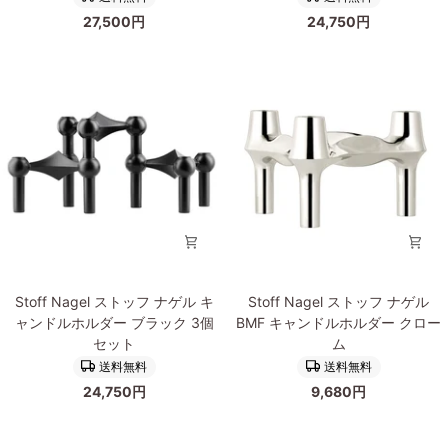
ッ
ッ
ー
ッ
27,500円
24,750円
フ
フ
ム
ク
ナ
ナ
ゲ
ゲ
ル
ル
BMF
キ
キ
ャ
ャ
ン
ン
ド
ド
ル
ル
ホ
ホ
ル
ル
ダ
ダ
ー
Stoff
Stoff
ー
ク
Stoff Nagel ストッフ ナゲル キ
Stoff Nagel ストッフ ナゲル
Nagel
Nagel
ク
ロ
ャンドルホルダー ブラック 3個
BMF キャンドルホルダー クロー
ス
ス
ロ
ー
セット
ム
ト
ト
ー
ム
送料無料
送料無料
ッ
ッ
ム
3
24,750円
9,680円
フ
フ
3
個
ナ
ナ
個
セ
ゲ
ゲ
セ
ッ