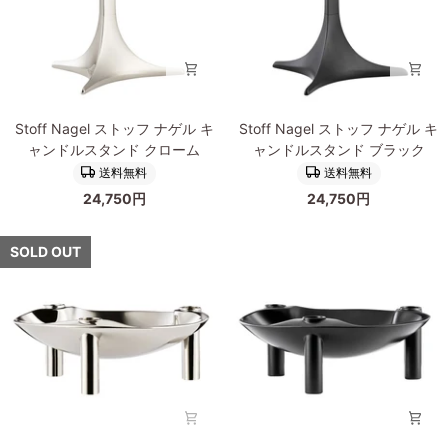
ワ
ワ
ー
ー
ベ
ベ
ー
ー
ス
ス
ク
ブ
Stoff
Stoff
ロ
ラ
Stoff Nagel ストッフ ナゲル キ
Stoff Nagel ストッフ ナゲル キ
Nagel
Nagel
ー
ッ
ャンドルスタンド クローム
ャンドルスタンド ブラック
ス
ス
ム
ク
送料無料
送料無料
ト
ト
24,750円
24,750円
ッ
ッ
フ
フ
ナ
ナ
SOLD OUT
ゲ
ゲ
ル
ル
キ
キ
ャ
ャ
ン
ン
ド
ド
ル
ル
ス
ス
タ
タ