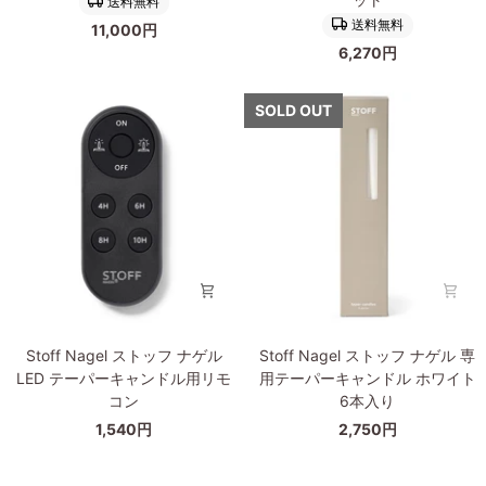
送料無料
ト
ト
ー
ー
送料無料
11,000円
ッ
ッ
ム
ム
6,270円
フ
フ
3
ナ
ナ
個
ゲ
ゲ
SOLD OUT
セ
ル
ル
ッ
ウ
LED
ト
ォ
テ
ー
ー
ル
パ
ハ
ー
ン
キ
ガ
ャ
ー
ン
ク
ド
Stoff
Stoff
ロ
ル
Stoff Nagel ストッフ ナゲル
Stoff Nagel ストッフ ナゲル 専
Nagel
Nagel
ー
2
LED テーパーキャンドル用リモ
用テーパーキャンドル ホワイト
ス
ス
ム
本
コン
6本入り
ト
ト
セ
1,540円
2,750円
ッ
ッ
ッ
フ
フ
ト
ナ
ナ