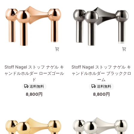
ル
ル
ッ
ト
キ
BMF
ト
ャ
キ
ン
ャ
ド
ン
ル
ド
ホ
ル
ル
ホ
ダ
ル
ー
ダ
Stoff
Stoff
ブ
ー
Stoff Nagel ストッフ ナゲル キ
Stoff Nagel ストッフ ナゲル キ
Nagel
Nagel
ラ
ク
ャンドルホルダー ローズゴール
ャンドルホルダー ブラッククロ
ス
ス
ッ
ロ
ド
ーム
ト
ト
ク
ー
送料無料
送料無料
ッ
ッ
3
ム
8,800円
8,800円
フ
フ
個
ナ
ナ
セ
ゲ
ゲ
ッ
ル
ル
ト
キ
キ
ャ
ャ
ン
ン