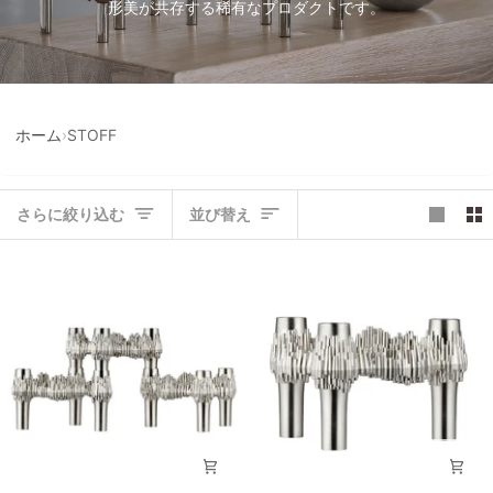
形美が共存する稀有なプロダクトです。
ホーム
›
STOFF
並
さらに絞り込む
並び替え
び
替
え