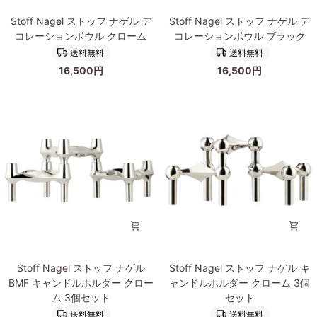
ン
ン
Stoff
Stoff
ド
ド
Stoff Nagel ストッフ ナゲル デ
Stoff Nagel ストッフ ナゲル デ
Nagel
Nagel
ク
ブ
コレーションボウル クローム
コレーションボウル ブラック
ス
ス
ロ
ラ
送料無料
送料無料
ト
ト
ー
ッ
16,500円
16,500円
ッ
ッ
ム
ク
フ
フ
ナ
ナ
ゲ
ゲ
ル
ル
デ
デ
コ
コ
レ
レ
ー
ー
シ
シ
ョ
ョ
ン
ン
ボ
ボ
Stoff
Stoff
ウ
ウ
Stoff Nagel ストッフ ナゲル
Stoff Nagel ストッフ ナゲル キ
Nagel
Nagel
ル
ル
BMF キャンドルホルダー クロー
ャンドルホルダー クローム 3個
ス
ス
ク
ブ
ム 3個セット
セット
ト
ト
ロ
ラ
送料無料
送料無料