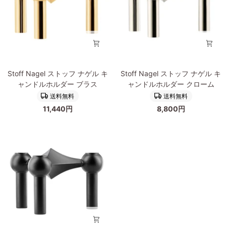
ド
ド
ル
ル
ホ
ホ
ル
ル
ダ
ダ
ー
ー
Stoff
Stoff
ロ
ブ
Stoff Nagel ストッフ ナゲル キ
Stoff Nagel ストッフ ナゲル キ
Nagel
Nagel
ー
ラ
ャンドルホルダー ブラス
ャンドルホルダー クローム
ス
ス
ズ
ッ
送料無料
送料無料
ト
ト
ゴ
ク
11,440円
8,800円
ッ
ッ
ー
ク
フ
フ
ル
ロ
ナ
ナ
ド
ー
ゲ
ゲ
ム
ル
ル
キ
キ
ャ
ャ
ン
ン
ド
ド
ル
ル
ホ
ホ