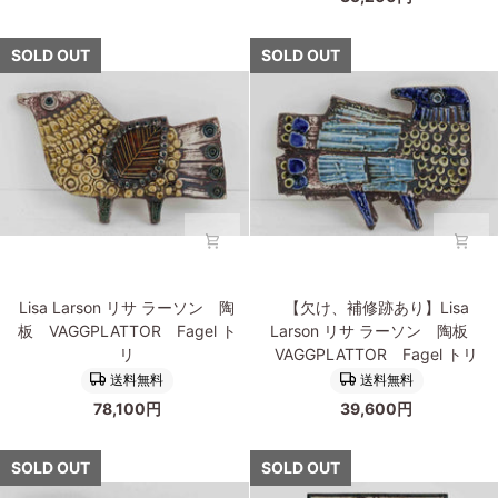
ー
ー
ソ
ソ
ン
ン
SOLD OUT
SOLD OUT
JURA
KENNEL
Skoldpadda
動
カ
物
メ
Spaniel
ス
パ
ニ
エ
ル
Lisa
【欠
Lisa Larson リサ ラーソン 陶
【欠け、補修跡あり】Lisa
Larson
け、
板 VAGGPLATTOR Fagel ト
Larson リサ ラーソン 陶板
リ
補
リ
VAGGPLATTOR Fagel トリ
サ
修
送料無料
送料無料
ラ
跡
78,100円
39,600円
ー
あ
ソ
り】
ン
Lisa
SOLD OUT
SOLD OUT
陶
Larson