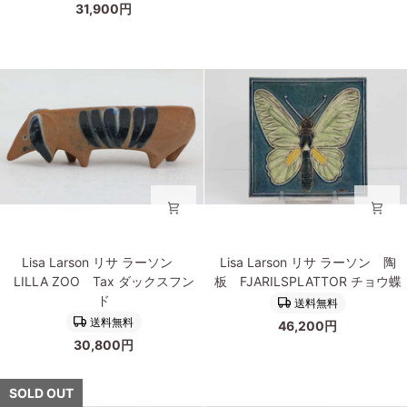
31,900円
ー
ー
ソ
ソ
ン
ン
BASUN
UNIK
Ljusstake
陶
キ
板
ャ
Dam
ン
女
ド
王
ル
ス
タ
ン
Lisa
Lisa
ド
Lisa Larson リサ ラーソン
Lisa Larson リサ ラーソン 陶
Larson
Larson
LILLA ZOO Tax ダックスフン
板 FJARILSPLATTOR チョウ蝶
リ
リ
ド
送料無料
サ
サ
送料無料
46,200円
ラ
ラ
30,800円
ー
ー
ソ
ソ
ン
ン
SOLD OUT
LILLA
陶