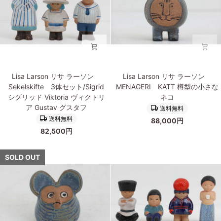
ッ
ッ
ク
ト/Anna
ス
ア
フ
ン
ン
ナ
ド
Julia
ジ
Lisa
Lisa
ュ
Lisa Larson リサ ラーソン
Lisa Larson リサ ラーソン
Larson
Larson
リ
Sekelskifte 3体セット/Sigrid
MENAGERI KATT 樽型の小さな
リ
リ
ア
シグリッド Viktoria ヴィクトリ
ネコ
サ
サ
Oscar
ア Gustav グスタフ
送料無料
ラ
ラ
オ
送料無料
88,000円
ー
ー
ス
82,500円
ソ
ソ
カ
ン
ン
ー
Sekelskifte
MENAGERI
SOLD OUT
3
KATT
体
樽
セ
型
ッ
の
ト/Sigrid
小
シ
さ