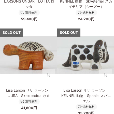
第
LARSONS UNGAR LOTTA ロ
KENNEL 動物 Skyeterrier スカ
リ
リ
1
ッタ
イテリア（シーズー）
サ
サ
弾
送料無料
送料無料
ラ
ラ
東
59,400円
24,200円
ー
ー
西
ソ
ソ
南
ン
ン
SOLD OUT
SOLD OUT
北
LARSONS
KENNEL
4
UNGAR
動
体
LOTTA
物
セ
ロ
Skyeterrier
ッ
ッ
ス
ト/Nord
タ
カ
Syd
イ
Vast
テ
Ost
リ
ア
Lisa
Lisa
（シ
Lisa Larson リサ ラーソン
Lisa Larson リサ ラーソン
Larson
Larson
ー
JURA Skoldpadda カメ
KENNEL 動物 Spaniel スパニ
リ
リ
ズ
エル
送料無料
サ
サ
ー）
送料無料
41,800円
ラ
ラ
35,200円