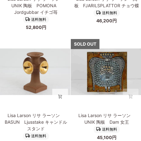
Larson
Larson
UNIK 陶板 POMONA
板 FJARILSPLATTOR チョウ蝶
リ
リ
Jordgubbar イチゴ苺
送料無料
サ
サ
送料無料
46,200円
ラ
ラ
52,800円
ー
ー
ソ
ソ
ン
ン
SOLD OUT
UNIK
陶
陶
板
板
FJARILSPLATTOR
POMONA
チ
Jordgubbar
ョ
イ
ウ
チ
蝶
ゴ
苺
Lisa
Lisa
Lisa Larson リサ ラーソン
Lisa Larson リサ ラーソン
Larson
Larson
BASUN Ljusstake キャンドル
UNIK 陶板 Dam 女王
リ
リ
スタンド
送料無料
サ
サ
送料無料
45,100円
ラ
ラ