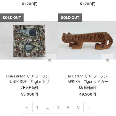
51,700円
51,700円
ラ
ラ
ー
ー
ソ
ソ
SOLD OUT
SOLD OUT
ン
ン
UNIK
UNIK
陶
陶
板
板
Katt
Elefant
猫
ゾ
ウ
Lisa
Lisa
Lisa Larson リサ ラーソン
Lisa Larson リサ ラーソン
Larson
Larson
UNIK 陶板 Faglar トリ
AFRIKA Tiger タイガー
リ
リ
送料無料
送料無料
サ
サ
55,000円
49,500円
ラ
ラ
ー
ー
ソ
ソ
1
…
3
4
5
ン
ン