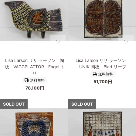
板
リ
VAGGPLATTOR
サ
Fagel
ラ
ト
ー
リ
ソ
ン
陶
板
VAGGPLATTOR
Lisa
Lisa
Fagel
Lisa Larson リサ ラーソン 陶
Lisa Larson リサ ラーソン
Larson
Larson
ト
板 VAGGPLATTOR Fagel ト
UNIK 陶板 Blad リーフ
リ
リ
リ
リ
送料無料
サ
サ
送料無料
51,700円
ラ
ラ
78,100円
ー
ー
ソ
ソ
ン
ン
SOLD OUT
SOLD OUT
陶
UNIK
板
陶
VAGGPLATTOR
板
Fagel
Blad
ト
リ