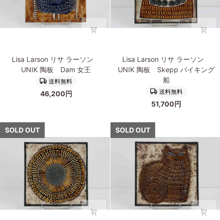
リ
ー
フ
Lisa
Lisa
Lisa Larson リサ ラーソン
Lisa Larson リサ ラーソン
Larson
Larson
UNIK 陶板 Dam 女王
UNIK 陶板 Skepp バイキング
リ
リ
船
送料無料
サ
サ
送料無料
46,200円
ラ
ラ
51,700円
ー
ー
ソ
ソ
ン
ン
SOLD OUT
SOLD OUT
UNIK
UNIK
陶
陶
板
板
Dam
Skepp
女
バ
王
イ
キ
ン
グ