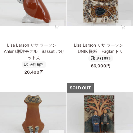
Lisa
Lisa
Lisa Larson リサ ラーソン
Lisa Larson リサ ラーソン
Larson
Larson
Ahlens別注モデル Basset バセ
UNIK 陶板 Faglar トリ
リ
リ
ット犬
送料無料
サ
サ
送料無料
66,000円
ラ
ラ
26,400円
ー
ー
ソ
ソ
ン
ン
SOLD OUT
Ahlens
UNIK
別
陶
注
板
モ
Faglar
デ
ト
ル
リ
Basset