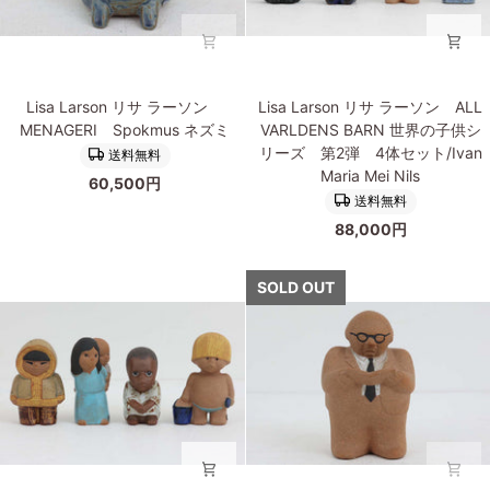
グ
な
リ
ネ
ッ
コ
ド
Lisa
Lisa
Viktoria
Lisa Larson リサ ラーソン
Lisa Larson リサ ラーソン ALL
Larson
Larson
ヴ
MENAGERI Spokmus ネズミ
VARLDENS BARN 世界の子供シ
リ
リ
ィ
リーズ 第2弾 4体セット/Ivan
送料無料
サ
サ
ク
Maria Mei Nils
60,500円
ラ
ラ
ト
送料無料
ー
ー
リ
88,000円
ソ
ソ
ア
ン
ン
Gustav
MENAGERI
ALL
SOLD OUT
グ
Spokmus
VARLDENS
ス
ネ
BARN
タ
ズ
世
フ
ミ
界
の
子
供
シ
リ