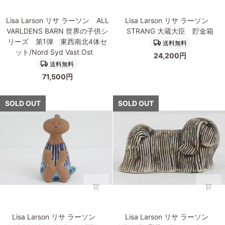
ー
Lisa
Lisa
ズ
Lisa Larson リサ ラーソン ALL
Lisa Larson リサ ラーソン
Larson
Larson
第
VARLDENS BARN 世界の子供シ
STRANG 大蔵大臣 貯金箱
リ
リ
2
リーズ 第1弾 東西南北4体セ
送料無料
サ
サ
弾
ット/Nord Syd Vast Ost
24,200円
ラ
ラ
4
送料無料
ー
ー
体
71,500円
ソ
ソ
セ
ン
ン
ッ
ALL
STRANG
SOLD OUT
SOLD OUT
ト/Ivan
VARLDENS
大
Maria
BARN
蔵
Mei
世
大
Nils
界
臣
の
貯
子
金
供
箱
シ
リ
ー
Lisa
Lisa
ズ
Lisa Larson リサ ラーソン
Lisa Larson リサ ラーソン
Larson
Larson