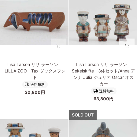
ZOO
板
Tax
FJARILSPLATTOR
ダ
チ
ッ
ョ
ク
ウ
ス
蝶
フ
ン
ド
Lisa
Lisa
Lisa Larson リサ ラーソン
Lisa Larson リサ ラーソン
Larson
Larson
LILLA ZOO Tax ダックスフン
Sekelskifte 3体セット/Anna ア
リ
リ
ド
ンナ Julia ジュリア Oscar オス
サ
サ
カー
送料無料
ラ
ラ
送料無料
30,800円
ー
ー
63,800円
ソ
ソ
ン
ン
LILLA
Sekelskifte
SOLD OUT
ZOO
3
Tax
体
ダ
セ