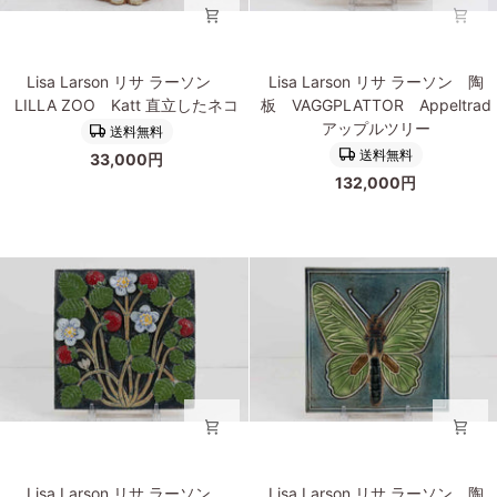
バ
セ
ッ
Lisa
Lisa
ト
Lisa Larson リサ ラーソン
Lisa Larson リサ ラーソン 陶
Larson
Larson
犬
LILLA ZOO Katt 直立したネコ
板 VAGGPLATTOR Appeltrad
リ
リ
アップルツリー
送料無料
サ
サ
送料無料
33,000円
ラ
ラ
132,000円
ー
ー
ソ
ソ
ン
ン
LILLA
陶
ZOO
板
Katt
VAGGPLATTOR
直
Appeltrad
立
ア
し
ッ
た
プ
ネ
ル
コ
ツ
リ
Lisa
Lisa
ー
Lisa Larson リサ ラーソン
Lisa Larson リサ ラーソン 陶