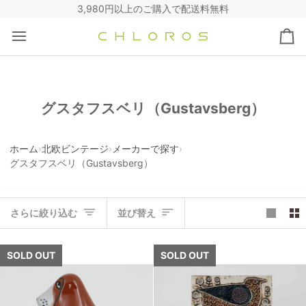
コ
3,980円以上のご購入で配送料無料
ン
テ
カ
ン
ー
ツ
ト
へ
ス
グスタフスベリ（Gustavsberg）
キ
ッ
プ
ホーム
›
北欧ビンテージ
›
メーカーで探す
›
グスタフスベリ（Gustavsberg）
並
さらに絞り込む
並び替え
び
替
え
SOLD OUT
SOLD OUT