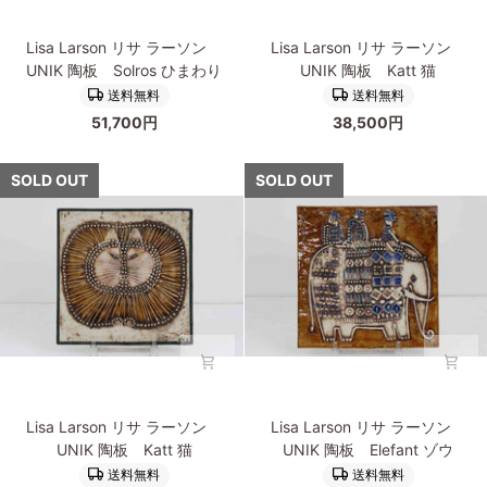
船
Lisa
Lisa
Lisa Larson リサ ラーソン
Lisa Larson リサ ラーソン
Larson
Larson
UNIK 陶板 Solros ひまわり
UNIK 陶板 Katt 猫
リ
リ
送料無料
送料無料
サ
サ
51,700円
38,500円
ラ
ラ
ー
ー
ソ
ソ
SOLD OUT
SOLD OUT
ン
ン
UNIK
UNIK
陶
陶
板
板
Solros
Katt
ひ
猫
ま
わ
り
Lisa
Lisa
Lisa Larson リサ ラーソン
Lisa Larson リサ ラーソン
Larson
Larson
UNIK 陶板 Katt 猫
UNIK 陶板 Elefant ゾウ
リ
リ
送料無料
送料無料
サ
サ