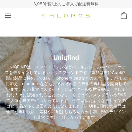
コ
3,980円以上のご購入で配送料無料
ン
テ
カ
ン
ー
ツ
ト
へ
ス
キ
ッ
Uniqfind
プ
UNIQFINDは、スマートフォンなどのスキンシールやハードケー
スをデザインしているカナダのブランドです。製品は主にApple社
製の製品に特化しており、iphoneやipadなどのスマートデバイス
に加え、macbookなども、それぞれ各モデルの専用品を開発して
います。その非常にスタイリッシュでクールな世界観は、おしゃ
れな人々に認知されることとなり、今ではインスタグラムやSNS
で人気が世界中に広がっています。今では似たようなデザインの
コピー品が多く出回るようになりましたが、UNIQFINDの製品は
全てが専用設計、素材や印刷はもちろんカット加工部のデザイン
も非常に美しく仕上がっています。