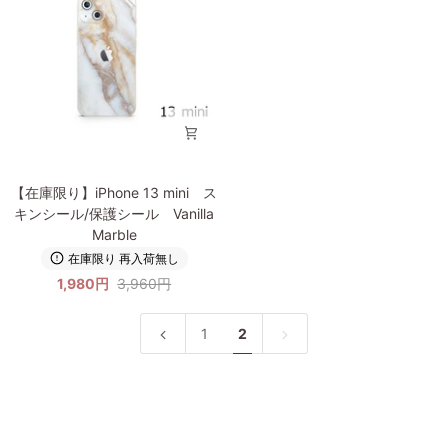
ン
ン
シ
シ
ー
ー
ル/
ル/
保
保
護
護
シ
シ
ー
ー
ル
ル
【在
Mint
White
【在庫限り】iPhone 13 mini ス
庫
Marble
Marble
キンシール/保護シール Vanilla
限
Marble
り】
在庫限り 再入荷無し
iPhone
1,980円
3,960円
13
mini
ス
1
2
キ
ン
シ
ー
ル/