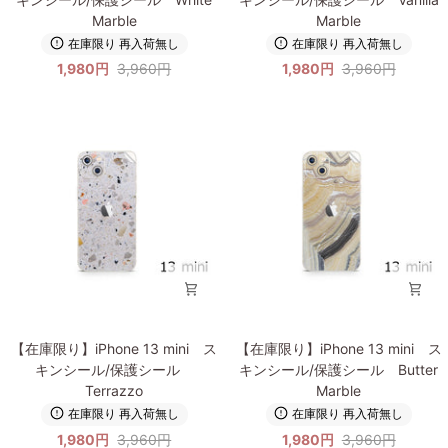
限
限
Marble
Marble
り】
り】
在庫限り 再入荷無し
在庫限り 再入荷無し
iPhone
iPhone
1,980円
3,960円
1,980円
3,960円
13
13
Pro
Pro
ス
ス
キ
キ
ン
ン
シ
シ
ー
ー
ル/
ル/
保
保
護
護
シ
シ
ー
ー
ル
ル
【在
【在
White
Vanilla
【在庫限り】iPhone 13 mini ス
【在庫限り】iPhone 13 mini ス
庫
庫
Marble
Marble
キンシール/保護シール
キンシール/保護シール Butter
限
限
Terrazzo
Marble
り】
り】
在庫限り 再入荷無し
在庫限り 再入荷無し
iPhone
iPhone
1,980円
3,960円
1,980円
3,960円
13
13