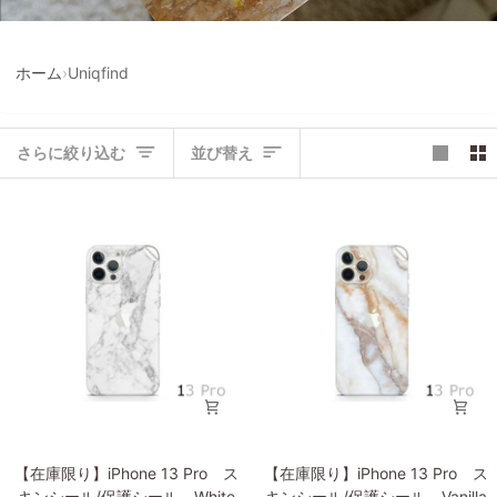
ホーム
›
Uniqfind
並
さらに絞り込む
並び替え
び
替
え
【在
【在
【在庫限り】iPhone 13 Pro ス
【在庫限り】iPhone 13 Pro ス
庫
庫
キンシール/保護シール White
キンシール/保護シール Vanilla