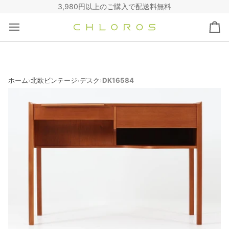
コ
3,980円以上のご購入で配送料無料
ン
テ
カ
ン
ー
ツ
ト
へ
ス
キ
ホーム
北欧ビンテージ
デスク
DK16584
›
›
›
ッ
プ