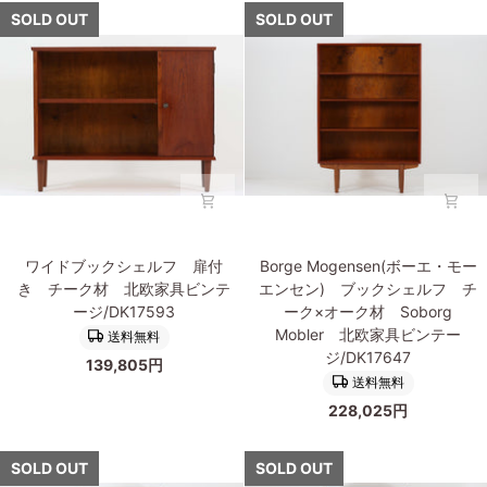
オ
ッ
SOLD OUT
SOLD OUT
北
ー
ホ)
欧
ク
マ
家
材
ホ
具
北
ガ
ビ
欧
ニ
ン
家
ー
テ
具
無
ー
ビ
垢
ジ/DK18158
ン
材
テ
ブ
ワ
Borge
ー
ッ
ワイドブックシェルフ 扉付
Borge Mogensen(ボーエ・モー
イ
Mogensen(ボ
ジ
ク
き チーク材 北欧家具ビンテ
エンセン) ブックシェルフ チ
ド
ー
デ
シ
ージ/DK17593
ーク×オーク材 Soborg
ブ
エ・
ン
ェ
Mobler 北欧家具ビンテー
送料無料
ッ
モ
マ
ル
ジ/DK17647
139,805円
ク
ー
ー
フ
送料無料
シ
エ
ク
北
228,025円
ェ
ン
製/DK18131
欧
ル
セ
家
フ
ン)
SOLD OUT
SOLD OUT
具
扉
ブ