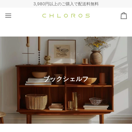
コ
3,980円以上のご購入で配送料無料
ン
テ
カ
ン
ー
ツ
ト
へ
ス
キ
ッ
プ
ブックシェルフ