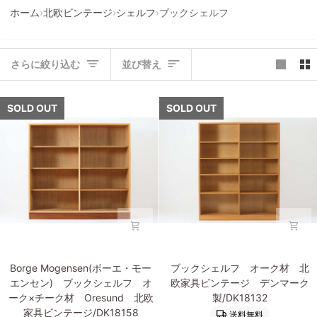
ホーム
›
北欧ビンテージ
›
シェルフ
›
ブックシェルフ
並
さらに絞り込む
並び替え
び
替
え
SOLD OUT
SOLD OUT
Borge
ブ
Borge Mogensen(ボーエ・モー
ブックシェルフ オーク材 北
Mogensen(ボ
ッ
エンセン) ブックシェルフ オ
欧家具ビンテージ デンマーク
ー
ク
ーク×チーク材 Oresund 北欧
製/DK18132
エ・
シ
家具ビンテージ/DK18158
送料無料