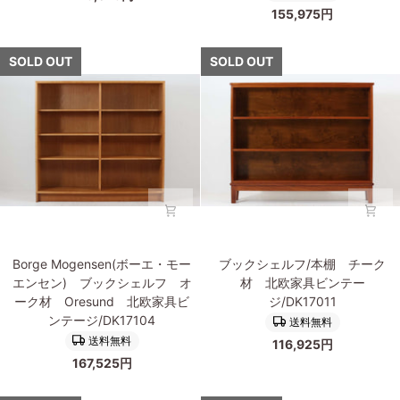
フ
ク
155,975円
ウ
イ
北
シ
ェ
プ
欧
ェ
グ
の
SOLD OUT
SOLD OUT
家
ル
ナ
大
具
フ
ー)
型
ビ
北
ブ
ブ
ン
欧
ッ
ッ
テ
家
ク
ク
ー
具
シ
シ
ジ/DK17025
ビ
ェ
ェ
ン
ル
ル
テ
フ/
フ
ー
本
チ
ジ/DK17026
Borge
ブ
棚
ー
Borge Mogensen(ボーエ・モー
ブックシェルフ/本棚 チーク
Mogensen(ボ
ッ
オ
ク
エンセン) ブックシェルフ オ
材 北欧家具ビンテー
ー
ク
ー
×
ーク材 Oresund 北欧家具ビ
ジ/DK17011
エ・
シ
ク
オ
ンテージ/DK17104
送料無料
モ
ェ
材
ー
送料無料
116,925円
ー
ル
北
ク
167,525円
エ
フ/
欧
材
ン
本
ビ
北