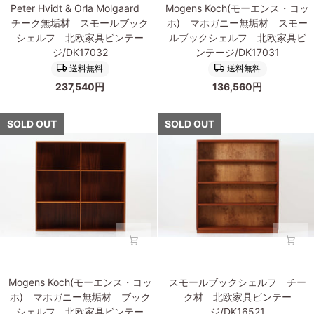
Peter
Mogens
オ
ェ
Peter Hvidt & Orla Molgaard
Mogens Koch(モーエンス・コッ
Hvidt
Koch(モ
ー
ル
チーク無垢材 スモールブック
ホ) マホガニー無垢材 スモー
&
ー
ク
フ
シェルフ 北欧家具ビンテー
ルブックシェルフ 北欧家具ビ
Orla
エ
材
北
ジ/DK17032
ンテージ/DK17031
Molgaard
ン
北
欧
送料無料
送料無料
チ
ス・
欧
家
237,540円
136,560円
ー
コ
ビ
具
ク
ッ
ン
ビ
無
ホ)
SOLD OUT
SOLD OUT
テ
ン
垢
マ
ー
テ
材
ホ
ジ
ー
ス
ガ
家
ジ/DK17033
モ
ニ
具/DK17050
ー
ー
ル
無
ブ
垢
ッ
材
ク
ス
シ
モ
Mogens
ス
ェ
ー
Mogens Koch(モーエンス・コッ
スモールブックシェルフ チー
Koch(モ
モ
ル
ル
ホ) マホガニー無垢材 ブック
ク材 北欧家具ビンテー
ー
ー
フ
ブ
シェルフ 北欧家具ビンテー
ジ/DK16521