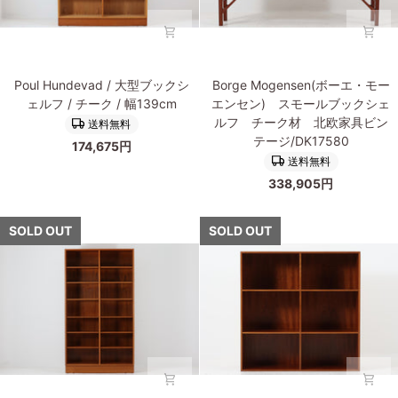
シ
シ
ェ
ェ
ル
ル
フ
フ
Poul
Borge
オ
オ
Poul Hundevad / 大型ブックシ
Borge Mogensen(ボーエ・モー
Hundevad(ポ
Mogensen(ボ
ー
ー
ェルフ / チーク / 幅139cm
エンセン) スモールブックシェ
ー
ー
ク
ク
ルフ チーク材 北欧家具ビン
送料無料
ル・
エ・
材
材
テージ/DK17580
174,675円
ハ
モ
北
北
送料無料
ン
ー
欧
欧
338,905円
デ
エ
家
家
バ
ン
具
具
ッ
セ
SOLD OUT
SOLD OUT
ビ
ビ
ド)
ン)
ン
ン
大
ス
テ
テ
型
モ
ー
ー
ブ
ー
ジ/DK17528
ジ/DK17519
ッ
ル
ク
ブ
シ
ッ
ェ
ク
ル
シ