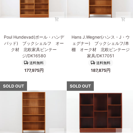
ビ
具
無
ン
ビ
垢
テ
ン
材
ー
テ
ブ
ジ/DK17029
ー
ッ
Poul
Hans
ジ/DK17096
ク
Poul Hundevad(ポール・ハンデ
Hans J.Wegner(ハンス・J・ウ
Hundevad(ポ
J.Wegner(ハ
シ
バッド) ブックシェルフ オー
ェグナー) ブックシェルフ/本
ー
ン
ェ
ク材 北欧家具ビンテー
棚 オーク材 北欧ビンテージ
ル・
ス・
ル
ジ/DK16580
家具/DK17051
ハ
J・
フ
送料無料
送料無料
ン
ウ
北
177,975円
187,875円
デ
ェ
欧
バ
グ
家
ッ
ナ
SOLD OUT
SOLD OUT
具
ド)
ー)
ビ
ブ
ブ
ン
ッ
ッ
テ
ク
ク
ー
シ
シ
ジ/DK17027
ェ
ェ
ル
ル