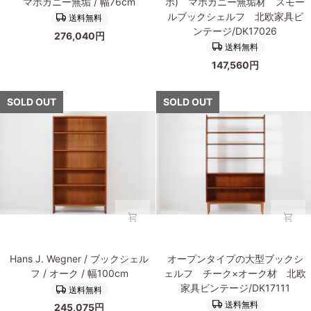
材
シ
マホガニー無垢 / 幅76cm
ホ) マホガニー無垢材 スモー
ー
ー
北
ェ
ルブックシェルフ 北欧家具ビ
送料無料
エ
エ
欧
ル
ンテージ/DK17026
276,040円
ン
ン
家
フ
送料無料
ス・
ス・
具
北
147,560円
コ
コ
ビ
欧
ッ
ッ
ン
家
ホ)
ホ)
SOLD OUT
SOLD OUT
テ
具
マ
マ
ー
ビ
ホ
ホ
ジ/DK17573
ン
ガ
ガ
テ
ニ
ニ
ー
ー
ー
ジ/DK17028
無
無
垢
垢
材
材
ブ
ス
ッ
モ
Hans
オ
ク
ー
Hans J. Wegner / ブックシェル
オープンタイプの大型ブックシ
J.Wegner(ハ
ー
シ
ル
フ / オーク / 幅100cm
ェルフ チーク×オーク材 北欧
ン
プ
ェ
ブ
家具ビンテージ/DK17111
送料無料
ス・
ン
ル
ッ
送料無料
245,075円
J・
タ