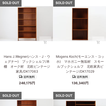
セ
棚
SOLD OUT
SOLD OUT
ン
欧
ン)
チ
テ
家
ブ
ー
ー
具
ッ
ク
ジ
ビ
ク
材
家
ン
シ
北
具/DK17062
テ
ェ
欧
ー
ル
家
ジ/DK17111
フ
具
オ
ビ
ー
ン
Hans
Mogens
ク
テ
Hans J.Wegner(ハンス・J・ウ
Mogens Koch(モーエンス・コッ
J.Wegner(ハ
Koch(モ
材
ー
ェグナー) ブックシェルフ/本
ホ) マホガニー無垢材 スモー
ン
ー
Oresund
ジ/DK17011
棚 オーク材 北欧ビンテージ
ルブックシェルフ 北欧家具ビ
ス・
エ
北
家具/DK17063
ンテージ/DK17029
J・
ン
欧
送料無料
送料無料
ウ
ス・
家
246,175円
136,340円
ェ
コ
具
グ
ッ
ビ
ナ
ホ)
SOLD OUT
SOLD OUT
ン
ー)
マ
テ
ブ
ホ
ー