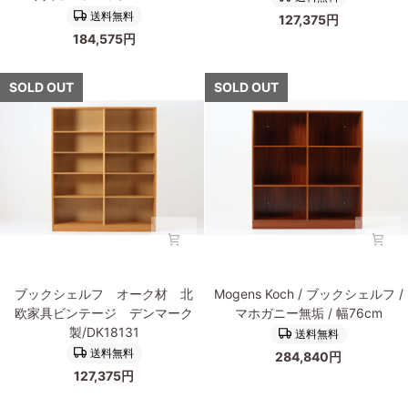
モ
ェ
送料無料
127,375円
ー
ル
184,575円
エ
フ
ン
オ
セ
ー
SOLD OUT
SOLD OUT
ン)
ク
ブ
材
ッ
北
ク
欧
シ
家
ェ
具
ル
ビ
フ
ン
オ
テ
ー
ー
ブ
Mogens
ク
ジ
ブックシェルフ オーク材 北
Mogens Koch / ブックシェルフ /
ッ
Koch(モ
×
デ
欧家具ビンテージ デンマーク
マホガニー無垢 / 幅76cm
ク
ー
チ
ン
製/DK18131
送料無料
シ
エ
ー
マ
送料無料
284,840円
ェ
ン
ク
ー
127,375円
ル
ス・
材
ク
フ
コ
Oresund
製/DK18132