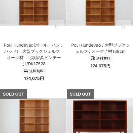
ブ
ブ
ン
ッ
ッ
テ
ク
ク
ー
シ
シ
ジ/DK17647
ェ
ェ
ル
ル
フ/
フ/
Poul
Poul
本
本
Poul Hundevad(ポール・ハンデ
Poul Hundevad / 大型ブックシ
Hundevad(ポ
Hundevad(ポ
棚
棚
バッド) 大型ブックシェルフ
ェルフ / オーク / 幅139cm
ー
ー
オ
オ
オーク材 北欧家具ビンテー
送料無料
ル・
ル・
ー
ー
ジ/DK17528
174,675円
ハ
ハ
ク
ク
送料無料
ン
ン
材
材
174,675円
デ
デ
北
北
バ
バ
欧
欧
ッ
ッ
SOLD OUT
SOLD OUT
ビ
ビ
ド)
ド)
ン
ン
大
大
テ
テ
型
型
ー
ー
ブ
ブ
ジ
ジ
ッ
ッ
家
家
ク
ク
具/DK17681
具/DK17680