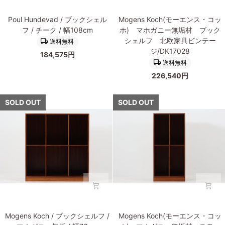
フ
ェ
Poul
Mogens
オ
ル
Poul Hundevad / ブックシェル
Mogens Koch(モーエンス・コッ
Hundevad(ポ
Koch(モ
ー
フ
フ / チーク / 幅108cm
ホ) マホガニー無垢材 ブック
ー
ー
ク
チ
シェルフ 北欧家具ビンテー
送料無料
ル・
エ
材
ー
ジ/DK17028
184,575円
ハ
ン
北
ク
送料無料
ン
ス・
欧
材
226,540円
デ
コ
家
北
バ
ッ
具
欧
ッ
ホ)
SOLD OUT
SOLD OUT
ビ
家
ド)
マ
ン
具
ブ
ホ
テ
ビ
ッ
ガ
ー
ン
ク
ニ
ジ/DK17518
テ
シ
ー
ー
ェ
無
ジ/DK17580
ル
垢
フ
材
チ
ブ
ー
ッ
Mogens
Mogens
ク
ク
Mogens Koch / ブックシェルフ /
Mogens Koch(モーエンス・コッ
Koch(モ
Koch(モ