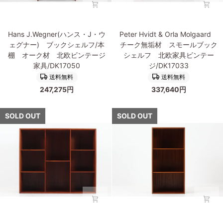
フ
フ/
オ
本
ー
棚
Hans
Peter
ク
オ
Hans J.Wegner(ハンス・J・ウ
Peter Hvidt & Orla Molgaard
J.Wegner(ハ
Hvidt
材
ー
ェグナー) ブックシェルフ/本
チーク無垢材 スモールブック
ン
&
北
ク
棚 オーク材 北欧ビンテージ
シェルフ 北欧家具ビンテー
ス・
Orla
欧
材
家具/DK17050
ジ/DK17033
J・
Molgaard
家
北
送料無料
送料無料
ウ
チ
具
欧
247,275円
337,640円
ェ
ー
ビ
ビ
グ
ク
ン
ン
ナ
無
SOLD OUT
SOLD OUT
テ
テ
ー)
垢
ー
ー
ブ
材
ジ/DK16580
ジ
ッ
ス
家
ク
モ
具/DK17051
シ
ー
ェ
ル
ル
ブ
フ/
ッ
本
ク
棚
シ