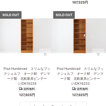
北
167,525円
フ/
エ
欧
飾
ン
家
り
セ
SOLD OUT
SOLD OUT
具
棚
ン)
ビ
マ
ブ
ン
ホ
ッ
テ
ガ
ク
ー
ニ
シ
ジ/DK17030
ー
ェ
×
ル
ビ
フ
ー
オ
チ
ー
Poul
Poul
材
ク
Poul Hundevad スリムなブッ
Poul Hundevad スリムなブッ
Hundevad
Hundevad
北
材
クシェルフ オーク材 デンマ
クシェルフ オーク材 デンマ
ス
ス
欧
Oresund
ーク製 北欧家具ビンテー
ーク製 北欧家具ビンテー
リ
リ
家
北
ジ/DK16234
ジ/DK16233
ム
ム
具
欧
送料無料
送料無料
な
な
ビ
家
127,925円
127,925円
ブ
ブ
ン
具
ッ
ッ
テ
ビ