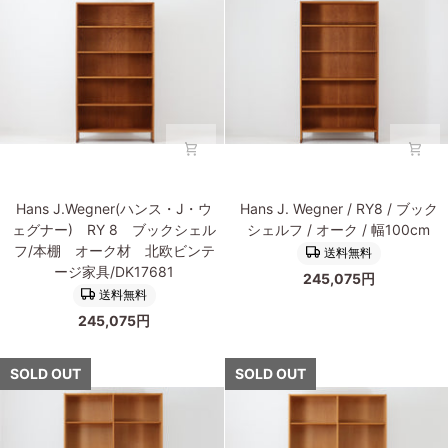
ビ
付
ッ
ン
き
ク
テ
チ
シ
ー
ー
ェ
ジ/DK18079
ク
ル
材
フ
北
チ
欧
ー
家
ク
Hans
Hans
具
×
Hans J.Wegner(ハンス・J・ウ
Hans J. Wegner / RY8 / ブック
J.Wegner(ハ
J.Wegner(ハ
ビ
オ
ェグナー) RY 8 ブックシェル
シェルフ / オーク / 幅100cm
ン
ン
ン
ー
フ/本棚 オーク材 北欧ビンテ
送料無料
ス・
ス・
テ
ク
ージ家具/DK17681
245,075円
J・
J・
ー
材
送料無料
ウ
ウ
ジ/DK17593
Soborg
245,075円
ェ
ェ
Mobler
グ
グ
北
ナ
ナ
SOLD OUT
SOLD OUT
欧
ー)
ー)
家
RY
RY
具
8
8
ビ