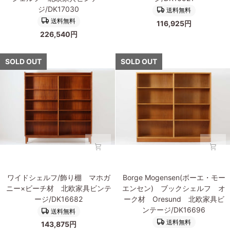
エ
ル
北
ッ
ジ/DK17030
送料無料
ン
ブ
欧
ク
送料無料
116,925円
ス・
ッ
家
シ
226,540円
コ
ク
具
ェ
ッ
シ
ビ
ル
ホ)
ェ
SOLD OUT
SOLD OUT
ン
フ
マ
ル
テ
北
ホ
フ
ー
欧
ガ
チ
ジ/DK17032
家
ニ
ー
具
ー
ク
ビ
無
材
ン
垢
北
テ
材
欧
ー
ブ
家
ジ/DK17031
ッ
具
ワ
Borge
ク
ビ
ワイドシェルフ/飾り棚 マホガ
Borge Mogensen(ボーエ・モー
イ
Mogensen(ボ
シ
ン
ニー×ビーチ材 北欧家具ビンテ
エンセン) ブックシェルフ オ
ド
ー
ェ
テ
ージ/DK16682
ーク材 Oresund 北欧家具ビ
シ
エ・
ル
ー
ンテージ/DK16696
送料無料
ェ
モ
フ
ジ/DK16521
送料無料
143,875円
ル
ー