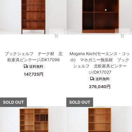
ッ
ガ
ジ/DK17104
ク
ニ
シ
ー
ェ
無
ル
垢
フ/
材
本
ス
棚
モ
ブ
Mogens
オ
ー
ブックシェルフ チーク材 北
Mogens Koch(モーエンス・コッ
ッ
Koch(モ
ー
ル
欧家具ビンテージ/DK17096
ホ) マホガニー無垢材 ブック
ク
ー
ク
ブ
シェルフ 北欧家具ビンテー
送料無料
シ
エ
材
ッ
ジ/DK17027
147,725円
ェ
ン
北
ク
送料無料
ル
ス・
欧
シ
276,040円
フ
コ
ビ
ェ
チ
ッ
ン
ル
ー
ホ)
SOLD OUT
SOLD OUT
テ
フ
ク
マ
ー
北
材
ホ
ジ
欧
北
ガ
家
家
欧
ニ
具/DK17063
具
家
ー