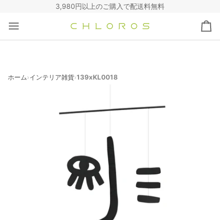
コ
3,980円以上のご購入で配送料無料
ン
テ
カ
ン
ー
ツ
ト
へ
ス
キ
ホーム
インテリア雑貨
139xKL0018
›
›
ッ
プ