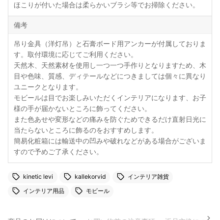
ほこりが付いた場合は柔らかいブラシ等でお掃除ください。
備考
吊り金具（洋灯吊）と石膏ボード用アンカーが付属しておりま
す。取付環境に応じてご利用ください。
天然木、天然素材を使用し一つ一つ手作りとなりますため、木
目や色味、質感、ディテールなどにつきましては個々に異なり
ユニークとなります。
モビールは目でお楽しみいただくインテリアになります、お子
様の手が届かないところに飾ってください。
また色あせや変形などの痛みを防ぐためできるだけ直射日光に
当たらないところに飾るのをおすすめします。
簡易化粧箱には輸送中の凹みや破れなどがある場合がございま
すので予めご了承ください。
kinetic levi
kallekorvid
インテリア雑貨
インテリア用品
モビール