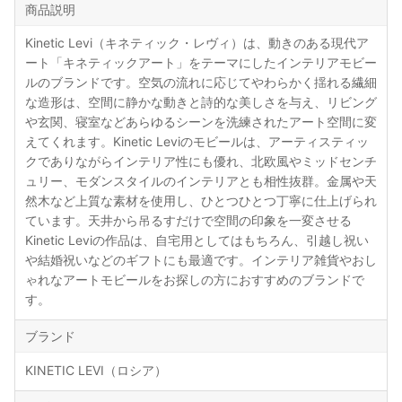
商品説明
Kinetic Levi（キネティック・レヴィ）は、動きのある現代ア
ート「キネティックアート」をテーマにしたインテリアモビー
ルのブランドです。空気の流れに応じてやわらかく揺れる繊細
な造形は、空間に静かな動きと詩的な美しさを与え、リビング
や玄関、寝室などあらゆるシーンを洗練されたアート空間に変
えてくれます。Kinetic Leviのモビールは、アーティスティッ
クでありながらインテリア性にも優れ、北欧風やミッドセンチ
ュリー、モダンスタイルのインテリアとも相性抜群。金属や天
然木など上質な素材を使用し、ひとつひとつ丁寧に仕上げられ
ています。天井から吊るすだけで空間の印象を一変させる
Kinetic Leviの作品は、自宅用としてはもちろん、引越し祝い
や結婚祝いなどのギフトにも最適です。インテリア雑貨やおし
ゃれなアートモビールをお探しの方におすすめのブランドで
す。
ブランド
KINETIC LEVI（ロシア）