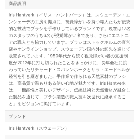
商品説明
Iris Hantverk（イリス・ハントバーク）は、スウェーデン・エ
ンシェーデの工房を拠点に、視覚障がいを持つ職人たちが伝統
的な技法でブラシを手作りしているブランドです。現在は17名
のスタッフのうち6名が視覚障がい者であり、さらにエストニ
アの職人とも協力しています。ブラシはストックホルムの直営
店やオンラインショップ、スウェーデン国内外の卸先を通じて
販売されています。1950年代から続く視覚障がい者の支援制
度が2012年に打ち切られたことをきっかけに、長年会社に携
わっていたリチャード・スパレンホークとサラ・エードヘルが
経営を引き継ぎました。手作業で作られる天然素材のブラシ
は、高品質で温もりある使い心地が魅力です。Iris Hantverk
は、「機能性と美しいデザイン、伝統技術と天然素材が融合し
た製品を通じて、ブラシ製造の職人技を次世代に継承するこ
と」をビジョンに掲げています。
ブランド
Iris Hantverk（スウェーデン）