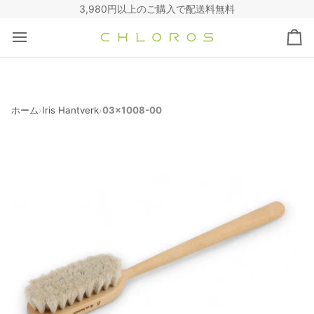
コ
3,980円以上のご購入で配送料無料
ン
テ
カ
ン
ー
ツ
ト
へ
ス
キ
ホーム
Iris Hantverk
03x1008-00
›
›
ッ
プ