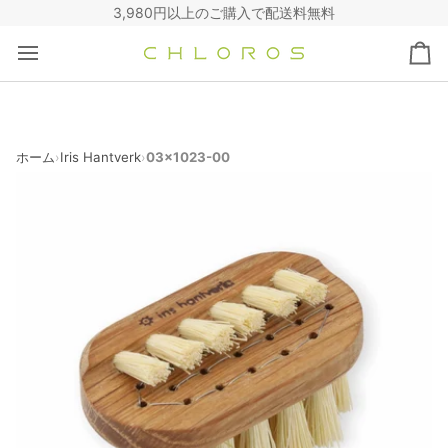
コ
3,980円以上のご購入で配送料無料
ン
テ
カ
ン
ー
ツ
ト
へ
ス
キ
ホーム
Iris Hantverk
03x1023-00
›
›
ッ
プ