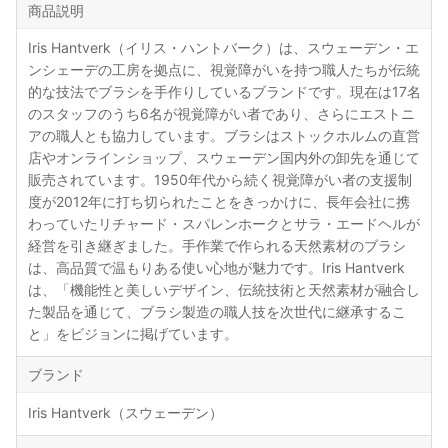
商品説明
Iris Hantverk（イリス・ハントバーク）は、スウェーデン・エ
ンシェーデの工房を拠点に、視覚障がいを持つ職人たちが伝統
的な技法でブラシを手作りしているブランドです。現在は17名
のスタッフのうち6名が視覚障がい者であり、さらにエストニ
アの職人とも協力しています。ブラシはストックホルムの直営
店やオンラインショップ、スウェーデン国内外の卸先を通じて
販売されています。1950年代から続く視覚障がい者の支援制
度が2012年に打ち切られたことをきっかけに、長年会社に携
わっていたリチャード・スパレンホークとサラ・エードヘルが
経営を引き継ぎました。手作業で作られる天然素材のブラシ
は、高品質で温もりある使い心地が魅力です。Iris Hantverk
は、「機能性と美しいデザイン、伝統技術と天然素材が融合し
た製品を通じて、ブラシ製造の職人技を次世代に継承するこ
と」をビジョンに掲げています。
ブランド
Iris Hantverk（スウェーデン）