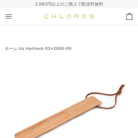
コ
3,980円以上のご購入で配送料無料
ン
テ
カ
ン
ー
ツ
ト
へ
ス
キ
ホーム
Iris Hantverk
03x2068-00
›
›
ッ
プ