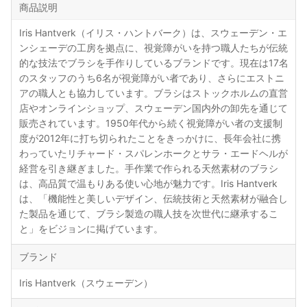
商品説明
Iris Hantverk（イリス・ハントバーク）は、スウェーデン・エ
ンシェーデの工房を拠点に、視覚障がいを持つ職人たちが伝統
的な技法でブラシを手作りしているブランドです。現在は17名
のスタッフのうち6名が視覚障がい者であり、さらにエストニ
アの職人とも協力しています。ブラシはストックホルムの直営
店やオンラインショップ、スウェーデン国内外の卸先を通じて
販売されています。1950年代から続く視覚障がい者の支援制
度が2012年に打ち切られたことをきっかけに、長年会社に携
わっていたリチャード・スパレンホークとサラ・エードヘルが
経営を引き継ぎました。手作業で作られる天然素材のブラシ
は、高品質で温もりある使い心地が魅力です。Iris Hantverk
は、「機能性と美しいデザイン、伝統技術と天然素材が融合し
た製品を通じて、ブラシ製造の職人技を次世代に継承するこ
と」をビジョンに掲げています。
ブランド
Iris Hantverk（スウェーデン）