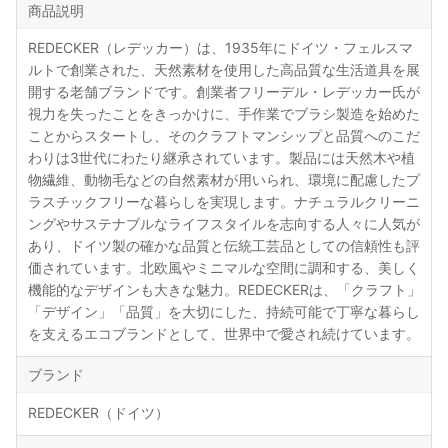
商品説明
REDECKER（レデッカー）は、1935年にドイツ・フェルスマ
ルトで創業された、天然素材を使用した高品質な生活道具を展
開する老舗ブランドです。創業者フリーデル・レデッカー氏が
視力を失ったことをきっかけに、手作業でブラシ製造を始めた
ことからスタートし、そのクラフトマンシップと品質へのこだ
わりは3世代にわたり継承されています。製品には天然木や植
物繊維、動物毛などの自然素材が用いられ、環境に配慮したプ
ラスチックフリーな暮らしを実現します。ナチュラルクリーニ
ングやサステナブルなライフスタイルを志向する人々に人気が
あり、ドイツ製の確かな品質と伝統工芸品としての信頼性も評
価されています。北欧風やミニマルな空間に調和する、美しく
機能的なデザインも大きな魅力。REDECKERは、「クラフト」
「デザイン」「品質」を大切にした、持続可能で丁寧な暮らし
を支えるエコブランドとして、世界中で愛され続けています。
ブランド
REDECKER（ドイツ）