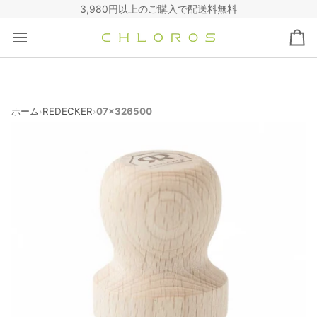
コ
3,980円以上のご購入で配送料無料
ン
テ
カ
ン
ー
ツ
ト
へ
ス
キ
ホーム
REDECKER
07x326500
›
›
ッ
プ