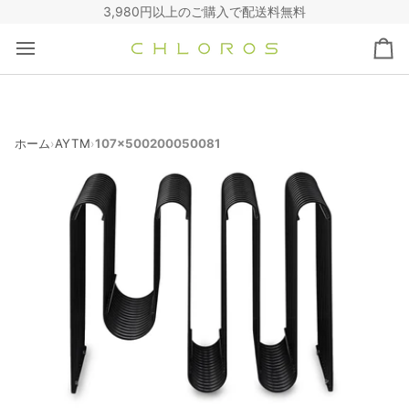
コ
3,980円以上のご購入で配送料無料
ン
テ
カ
ン
ー
ツ
ト
へ
ス
キ
ホーム
AYTM
107x500200050081
›
›
ッ
プ