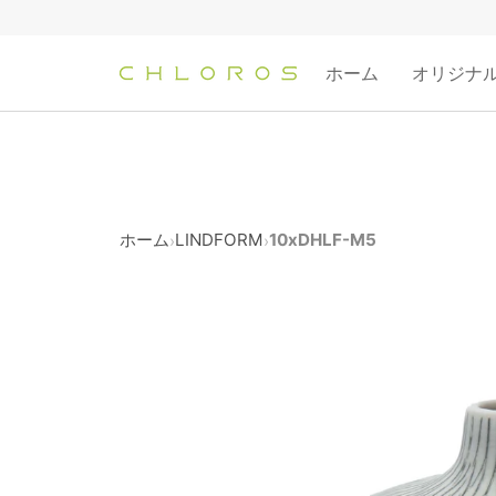
コ
ン
テ
ホーム
オリジナ
ン
ツ
へ
ス
キ
ッ
ホーム
LINDFORM
10xDHLF-M5
›
›
プ