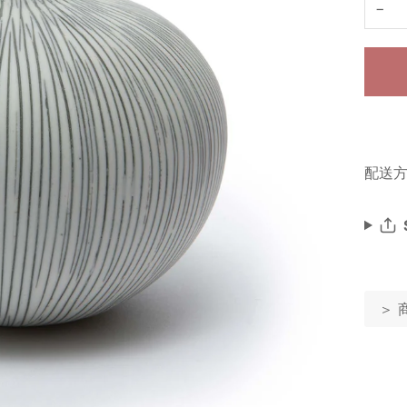
−
配送方
＞ 