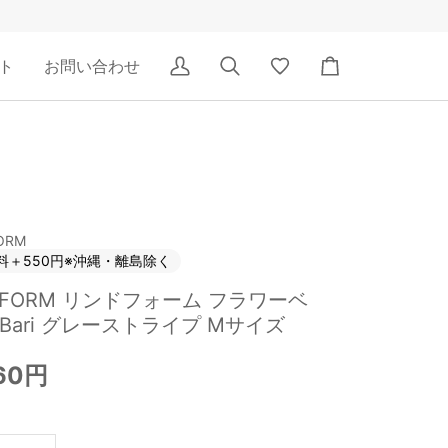
ト
お問い合わせ
ア
検
Wishlist
カ
カ
索
ー
ウ
ト
ン
ト
ORM
料＋550円※沖縄・離島除く
NDFORM リンドフォーム フラワーベ
 Bari グレーストライプ Mサイズ
960円