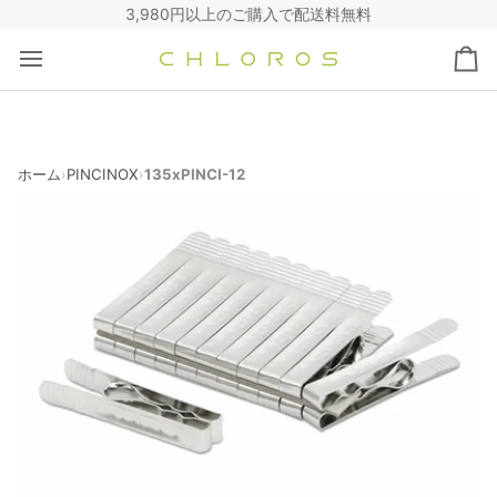
コ
3,980円以上のご購入で配送料無料
ン
テ
カ
ン
ー
ツ
ト
へ
ス
キ
ホーム
PINCINOX
135xPINCI-12
›
›
ッ
プ