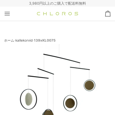
コ
3,980円以上のご購入で配送料無料
ン
テ
カ
ン
ー
ツ
ト
へ
ス
キ
ホーム
kallekorvid
139xKL0075
›
›
ッ
プ