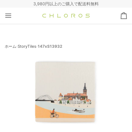
コ
3,980円以上のご購入で配送料無料
ン
テ
カ
ン
ー
ツ
ト
へ
ス
キ
ホーム
StoryTiles
147xS13932
›
›
ッ
プ