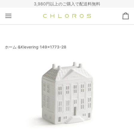
コ
3,980円以上のご購入で配送料無料
ン
テ
カ
ン
ー
ツ
ト
へ
ス
キ
ホーム
&Klevering
149x1773-28
›
›
ッ
プ