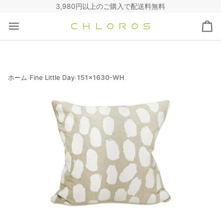
コ
3,980円以上のご購入で配送料無料
ン
テ
カ
ン
ー
ツ
ト
へ
ス
キ
ホーム
Fine Little Day
151x1630-WH
›
›
ッ
プ