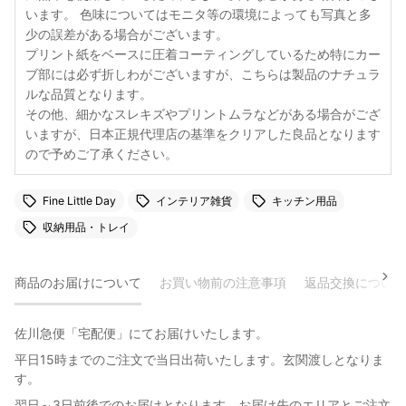
います。 色味についてはモニタ等の環境によっても写真と多
少の誤差がある場合がございます。
プリント紙をベースに圧着コーティングしているため特にカー
ブ部には必ず折しわがございますが、こちらは製品のナチュラ
ルな品質となります。
その他、細かなスレキズやプリントムラなどがある場合がござ
いますが、日本正規代理店の基準をクリアした良品となります
ので予めご了承ください。
Fine Little Day
インテリア雑貨
キッチン用品
収納用品・トレイ
商品のお届けについて
お買い物前の注意事項
返品交換について
佐川急便「宅配便」にてお届けいたします。
平日15時までのご注文で当日出荷いたします。玄関渡しとなりま
す。
翌日～3日前後でのお届けとなります。お届け先のエリアとご注文