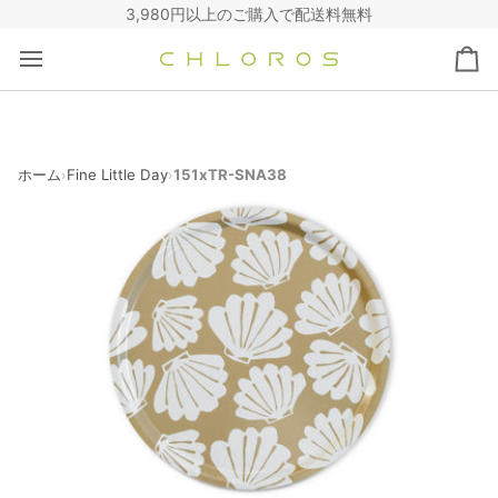
コ
3,980円以上のご購入で配送料無料
ン
テ
カ
ン
ー
ツ
ト
へ
ス
キ
ホーム
Fine Little Day
151xTR-SNA38
›
›
ッ
プ