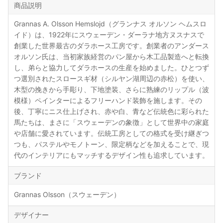
商品説明
Grannas A. Olsson Hemslojd（グランナス オルソン ヘムスロ
イド）は、1922年にスウェーデン・ダーラナ地方ヌスナスで
創業した世界最古のダラホース工房です。創業者のアンダース
オルソン氏は、当初家族経営のパン屋から木工品製造へと転換
し、弟らと協力してダラホースの生産を始めました。ひとつず
つ選別されたスロースギ材（シルヤン湖周辺の赤松）を使い、
木型の挽きから手彫り、下地塗装、さらに熟練のリップル（波
模様）ペインターによるフリーハンド装飾を施します。その
後、丁寧にニス仕上げされ、赤や白、青など伝統色に彩られた
馬たちは、まさに「スウェーデンの象徴」として世界中の家庭
や店舗に愛されています。伝統工房としての格式を受け継ぎつ
つも、パステルやモノトーン、限定柄などを加えることで、現
代のインテリアにもマッチするデザイン性も追求しています。
ブランド
Grannas Olsson（スウェーデン）
デザイナー