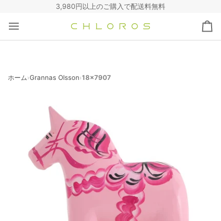
コ
3,980円以上のご購入で配送料無料
ン
テ
カ
ン
ー
ツ
ト
へ
ス
キ
ホーム
Grannas Olsson
18x7907
›
›
ッ
プ