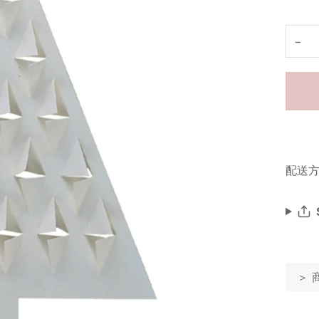
−
配送方
＞ 