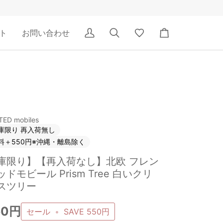
ト
お問い合わせ
ア
検
Wishlist
カ
カ
索
ー
ウ
ト
ン
ト
ED mobiles
庫限り 再入荷無し
料＋550円※沖縄・離島除く
庫限り】【再入荷なし】北欧 フレン
ドモビール Prism Tree 白いクリ
スツリー
50円
セール
•
SAVE
550円