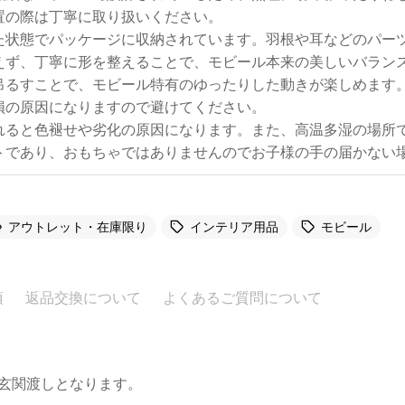
置の際は丁寧に取り扱いください。
た状態でパッケージに収納されています。羽根や耳などのパー
えず、丁寧に形を整えることで、モビール本来の美しいバラン
吊るすことで、モビール特有のゆったりした動きが楽しめます
損の原因になりますので避けてください。
れると色褪せや劣化の原因になります。また、高温多湿の場所
トであり、おもちゃではありませんのでお子様の手の届かない
アウトレット・在庫限り
インテリア用品
モビール
項
返品交換について
よくあるご質問について
。玄関渡しとなります。