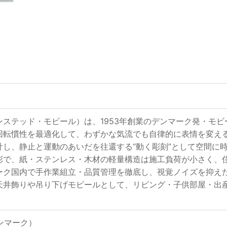
les（フレンステッド・モビール）は、1953年創業のデンマーク発
回転慣性を最適化して、わずかな気流でも自律的に表情を変え
し、静止と運動のあいだを往還する“動く彫刻”として空間に時間軸を
彩で、紙・ステンレス・木材の軽量構造は施工負荷が小さく、
ーク国内で手作業組立・品質管理を徹底し、視覚ノイズを抑え
天井飾りや吊り下げモビールとして、リビング・子供部屋・出
（デンマーク）