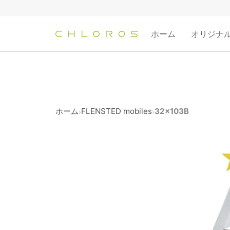
コ
ン
テ
ホーム
オリジナ
ン
ツ
へ
ス
キ
ッ
ホーム
FLENSTED mobiles
32x103B
›
›
プ