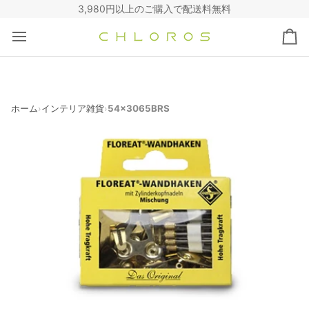
コ
3,980円以上のご購入で配送料無料
ン
テ
カ
ン
ー
ツ
ト
へ
ス
キ
ホーム
インテリア雑貨
54x3065BRS
›
›
ッ
プ