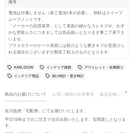
備考
電池は付属しません（単三電池1本が必要）。秒針はスイープ
ムーブメントです。
「メーカーの品質基準」として表面の細かなスレキズや、わず
かな塗装ムラにつきましては良品扱いとなります事ご了承下さ
いませ。
ブラスカラーのケース表面には筋のような磨きキズが見受けら
れる場合がございますが製造工程上のものとなります。
KARLSSON
インテリア雑貨
アウトレット・在庫限り
インテリア用品
掛け時計・置き時計
商品のお届けについて
お買い物前の注意事項
返品交換について
佐川急便「宅配便」にてお届けいたします。
平日15時までのご注文で当日出荷いたします。玄関渡しとなりま
す。