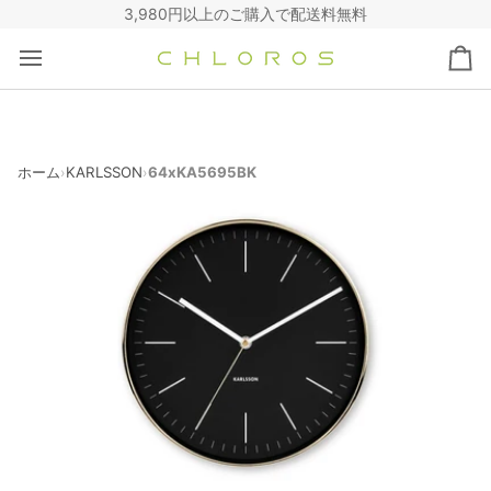
コ
3,980円以上のご購入で配送料無料
ン
テ
カ
ン
ー
ツ
ト
へ
ス
キ
ホーム
KARLSSON
64xKA5695BK
›
›
ッ
プ