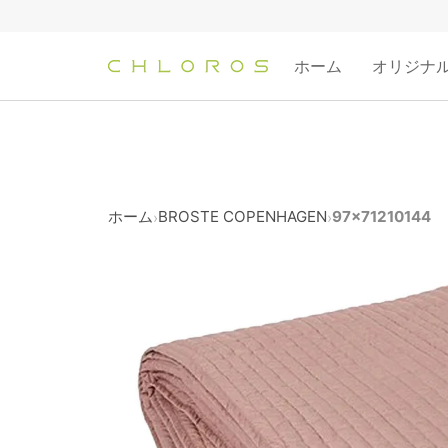
コ
ン
テ
ホーム
オリジナ
ン
ツ
へ
ス
キ
ッ
ホーム
BROSTE COPENHAGEN
97x71210144
›
›
プ