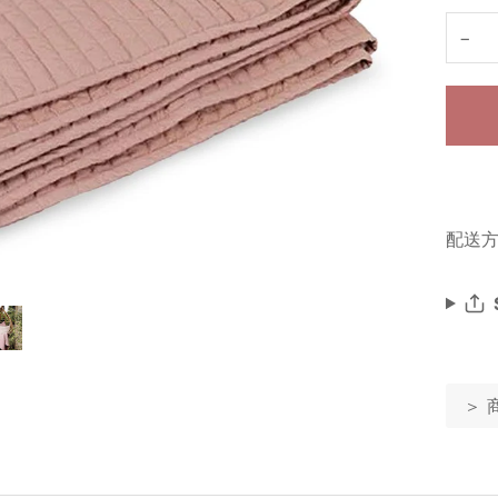
−
配送方
＞ 