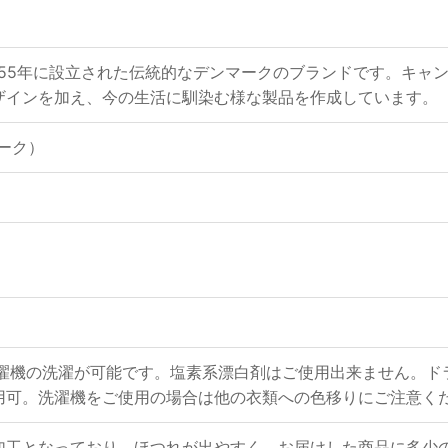
gen」は1955年に設立された伝統的なデンマークのブランドです
ザインを加え、今の生活に馴染む様な製品を作成しています。
ンマーク）
）
洗濯機の洗濯が可能です。塩素系漂白剤はご使用出来ません。ド
用可。洗濯機をご使用の場合は他の衣類への色移りにご注意く
加工となっており、ほつれが出やすく、お届けした商品に多少