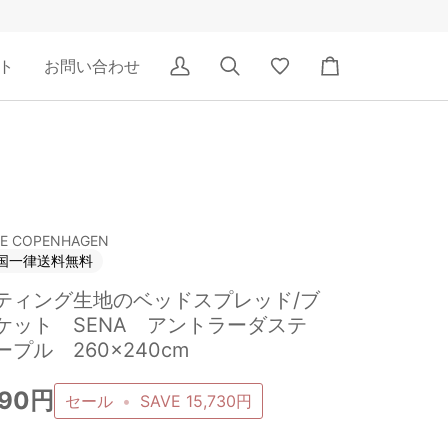
ト
お問い合わせ
ア
検
Wishlist
カ
カ
索
ー
ウ
ト
ン
ト
E COPENHAGEN
国一律送料無料
ティング生地のベッドスプレッド/ブ
ケット SENA アントラーダステ
ープル 260×240cm
190円
セール
•
SAVE
15,730円