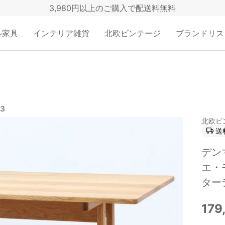
3,980円以上のご購入で配送料無料
ル家具
インテリア雑貨
北欧ビンテージ
ブランドリス
33
北欧ビ
送
デンマ
エ・モ
ター
179