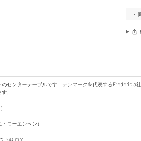
＞ 
nデザインのセンターテーブルです。デンマークを代表するFrederi
ます。
ア）
ボーエ・モーエンセン）
高さ 540mm