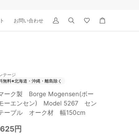
ト
お問い合わせ
ア
検
Wishlist
カ
カ
索
ー
ウ
ト
ン
ト
ンテージ
料無料※北海道・沖縄・離島除く
ーク製 Borge Mogensen(ボー
ーエンセン) Model 5267 セン
テーブル オーク材 幅150cm
,625円