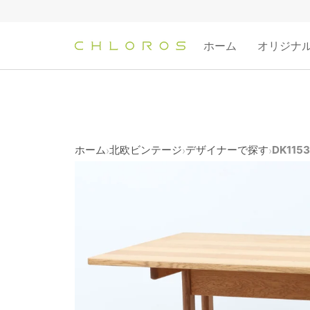
コ
ン
テ
ホーム
オリジナ
ン
ツ
へ
ス
キ
ッ
ホーム
北欧ビンテージ
デザイナーで探す
DK115
›
›
›
プ