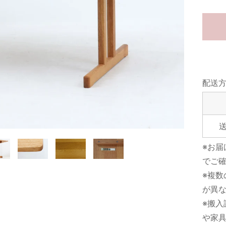
配送
※お
でご
※複
が異
※搬入
や家