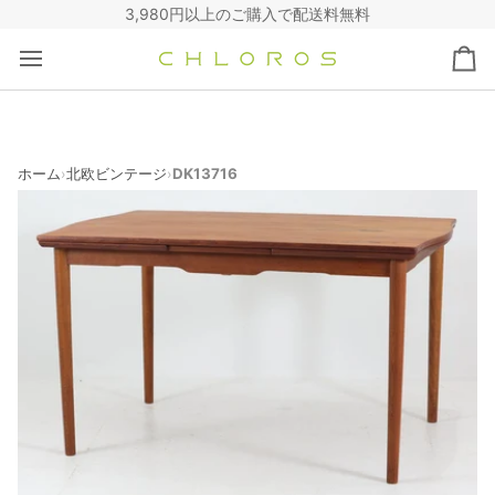
コ
3,980円以上のご購入で配送料無料
ン
テ
カ
ン
ー
ツ
ト
へ
ス
キ
ホーム
北欧ビンテージ
DK13716
›
›
ッ
プ