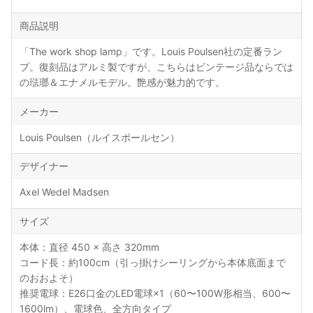
商品説明
「The work shop lamp」です。Louis Poulsen社の定番ラン
プ。復刻品はアルミ製ですが、こちらはビンテージ品ならでは
の琺瑯＆エナメルモデル。艶感が魅力的です。
メーカー
Louis Poulsen（ルイスポールセン）
デザイナー
Axel Wedel Madsen
サイズ
本体：直径 450 × 高さ 320mm
コード長：約100cm（引っ掛けシーリングから本体底面まで
のおおよそ）
推奨電球：E26口金のLED電球×1（60〜100W形相当、600〜
1600lm）、電球色、全方向タイプ