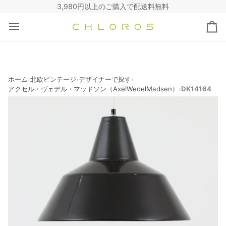
コ
3,980円以上のご購入で配送料無料
ン
テ
カ
ン
ー
ツ
ト
へ
ス
キ
ホーム
北欧ビンテージ
デザイナーで探す
›
›
›
アクセル・ヴェデル・マッドソン（AxelWedelMadsen）
DK14164
›
ッ
プ