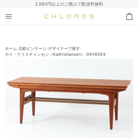
コ
3,980円以上のご購入で配送料無料
ン
テ
カ
ン
ー
ツ
ト
へ
ス
キ
ホーム
北欧ビンテージ
デザイナーで探す
›
›
›
カイ・クリスチャンセン（KaiKristiansen）
DK16583
›
ッ
プ