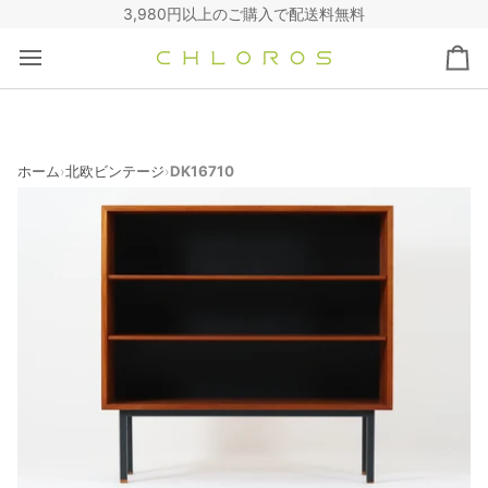
コ
3,980円以上のご購入で配送料無料
ン
テ
カ
ン
ー
ツ
ト
へ
ス
キ
ホーム
北欧ビンテージ
DK16710
›
›
ッ
プ