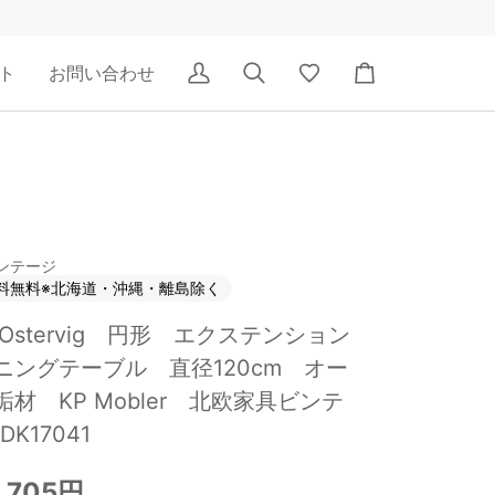
ト
お問い合わせ
ア
検
Wishlist
カ
カ
索
ー
ウ
ト
ン
ト
ンテージ
料無料※北海道・沖縄・離島除く
t Ostervig 円形 エクステンション
ニングテーブル 直径120cm オー
垢材 KP Mobler 北欧家具ビンテ
DK17041
,705円