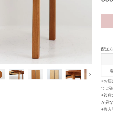
配送
次
※お
でご
※複
が異
※搬入