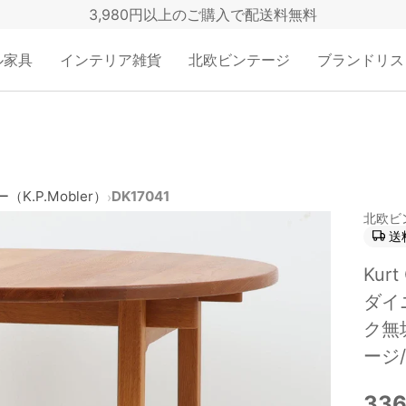
3,980円以上のご購入で配送料無料
ル家具
インテリア雑貨
北欧ビンテージ
ブランドリス
（K.P.Mobler）
DK17041
›
北欧ビ
送
Kur
ダイ
ク無
ージ/
336