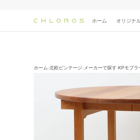
コ
ン
テ
ホーム
オリジナ
ン
ツ
へ
ス
キ
ッ
ホーム
北欧ビンテージ
メーカーで探す
KPモブラー
›
›
›
プ