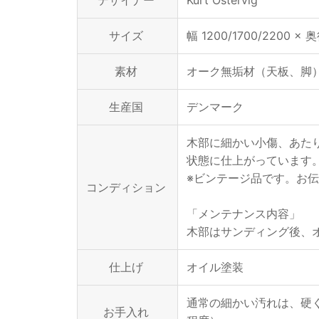
デザイナー
Kurt Ostervig
サイズ
幅 1200/1700/2200 × 
素材
オーク無垢材（天板、脚
生産国
デンマーク
木部に細かい小傷、あた
状態に仕上がっています
※ビンテージ品です。お
コンディション
「メンテナンス内容」
木部はサンディング後、
仕上げ
オイル塗装
通常の細かい汚れは、硬
お手入れ