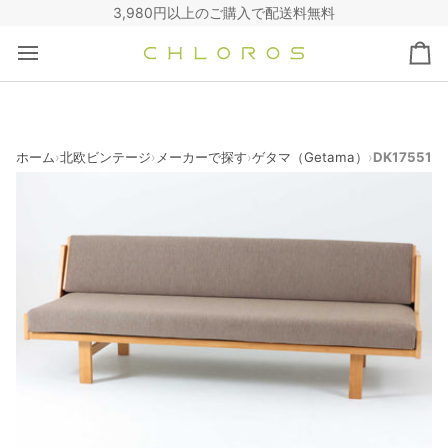
コ
3,980円以上のご購入で配送料無料
ン
テ
カ
ン
ー
ツ
ト
へ
ス
キ
ホーム
北欧ビンテージ
メーカーで探す
ゲタマ（Getama）
DK17551
›
›
›
›
ッ
プ