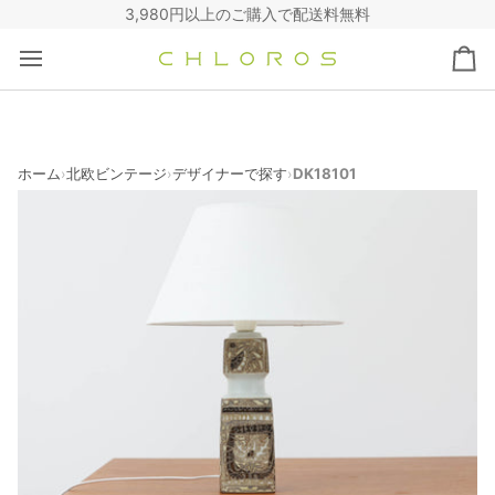
コ
3,980円以上のご購入で配送料無料
ン
テ
カ
ン
ー
ツ
ト
へ
ス
キ
ホーム
北欧ビンテージ
デザイナーで探す
DK18101
›
›
›
ッ
プ