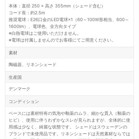
本体：直径 250 × 高さ 355mm（シェード含む）
コード長：約2.5m
推奨電球：E26口金のLED電球×1（60～100W形相当、600～
1600lm）、電球色、全方向タイプ
※白熱電球はご使用いただけません。
※電球は付属しませんのでお客様にてご用意ください。
素材
陶磁器、リネンシェード
生産国
デンマーク
コンディション
ベースには素材特有の気泡や釉薬のムラ、細かな貫入（釉薬の
ヒビ）、使用に伴うわずかなスレが見られますが、全体的に使
用感は少なく、綺麗な状態です。 シェードはスウェーデンの
ブランドで未使用品です。リネンシェードは天然素材ならでは