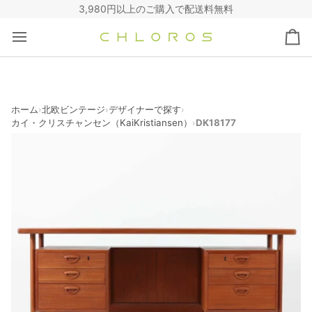
コ
3,980円以上のご購入で配送料無料
ン
テ
カ
ン
ー
ツ
ト
へ
ス
キ
ホーム
北欧ビンテージ
デザイナーで探す
›
›
›
カイ・クリスチャンセン（KaiKristiansen）
DK18177
›
ッ
プ