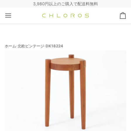
コ
3,980円以上のご購入で配送料無料
ン
テ
カ
ン
ー
ツ
ト
へ
ス
キ
ホーム
北欧ビンテージ
DK18224
›
›
ッ
プ