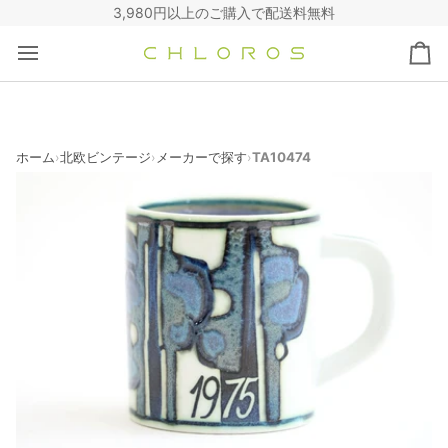
コ
3,980円以上のご購入で配送料無料
ン
テ
カ
ン
ー
ツ
ト
へ
ス
キ
ホーム
北欧ビンテージ
メーカーで探す
TA10474
›
›
›
ッ
プ