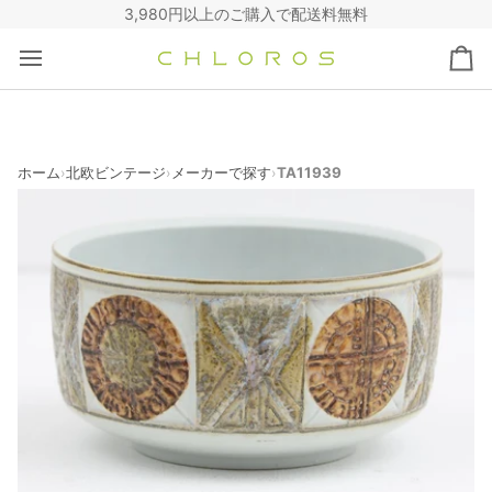
コ
3,980円以上のご購入で配送料無料
ン
テ
カ
ン
ー
ツ
ト
へ
ス
キ
ホーム
北欧ビンテージ
メーカーで探す
TA11939
›
›
›
ッ
プ