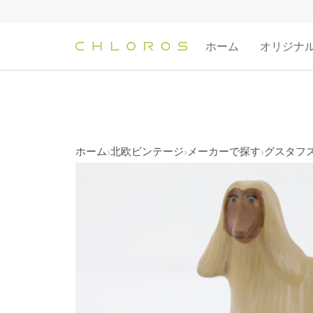
コ
ン
テ
ホーム
オリジナ
ン
ツ
へ
ス
キ
ッ
ホーム
北欧ビンテージ
メーカーで探す
グスタフスベ
›
›
›
プ