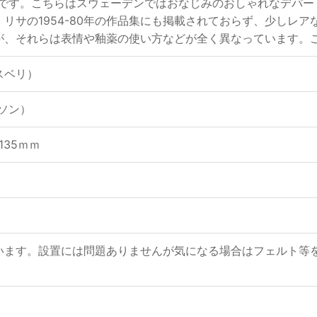
フガン犬です。こちらはスウェーデンではおなじみのおしゃれなデパー
リサの1954-80年の作品集にも掲載されておらず、少しレ
が、それらは表情や釉薬の使い方などが全く異なっています。
フスベリ）
ーソン）
 135ｍｍ
います。設置には問題ありませんが気になる場合はフェルト等
。