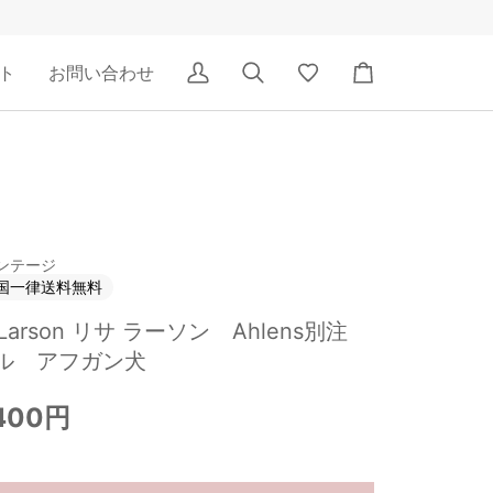
ト
お問い合わせ
ア
検
Wishlist
カ
カ
索
ー
ウ
ト
ン
ト
ンテージ
国一律送料無料
a Larson リサ ラーソン Ahlens別注
ル アフガン犬
,400円