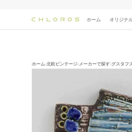
コ
ン
テ
ホーム
オリジナ
ン
ツ
へ
ス
キ
ッ
ホーム
北欧ビンテージ
メーカーで探す
グスタフスベ
›
›
›
プ