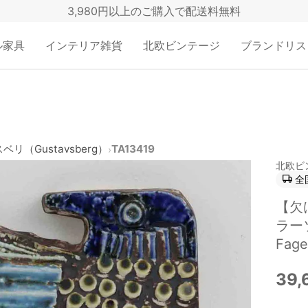
3,980円以上のご購入で配送料無料
ル家具
インテリア雑貨
北欧ビンテージ
ブランドリス
リ（Gustavsberg）
TA13419
›
北欧ビ
全
【欠け
ラー
Fag
39