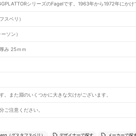
板VAGGPLATTORシリーズのFagelです。1963年から1972
スタフスベリ）
・ラーソン）
× 厚み 25ｍｍ
す。また淵のいくつかに大きな欠けがございます。
分ご注意ください。
vsberg（グスタフスベリ）
デザイナーで探す
メーカーで探