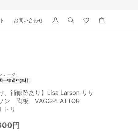
ト
お問い合わせ
ア
検
Wishlist
カ
カ
索
ー
ウ
ト
ン
ト
ンテージ
国一律送料無料
、補修跡あり】Lisa Larson リサ
ソン 陶板 VAGGPLATTOR
el トリ
,600円