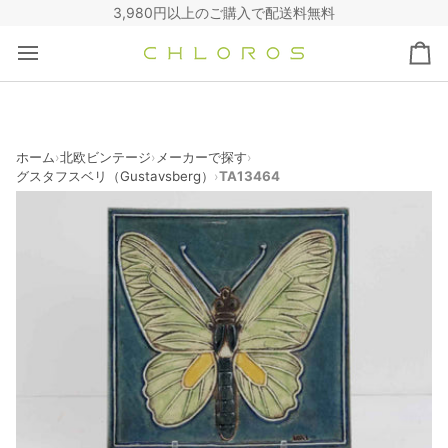
コ
3,980円以上のご購入で配送料無料
ン
テ
カ
ン
ー
ツ
ト
へ
ス
キ
ホーム
北欧ビンテージ
メーカーで探す
›
›
›
グスタフスベリ（Gustavsberg）
TA13464
›
ッ
プ