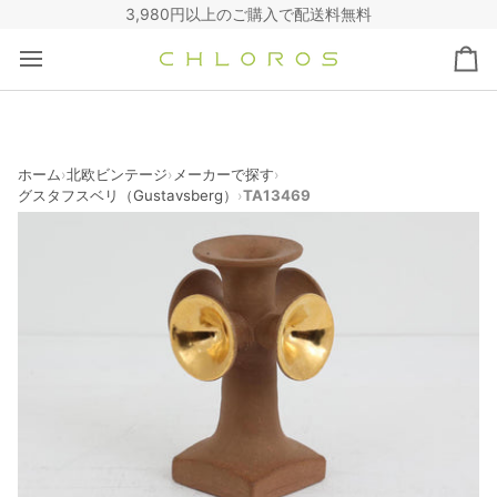
コ
3,980円以上のご購入で配送料無料
ン
テ
カ
ン
ー
ツ
ト
へ
ス
キ
ホーム
北欧ビンテージ
メーカーで探す
›
›
›
グスタフスベリ（Gustavsberg）
TA13469
›
ッ
プ