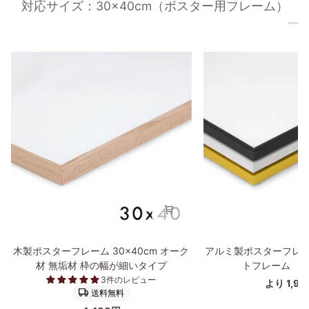
対応サイズ：30×40cm（ポスター用フレーム）
木
ア
木製ポスターフレーム 30×40cm オーク
アルミ製ポスターフレー
製
ル
材 無垢材 枠の幅が細いタイプ
トフレーム 30
ポ
ミ
3件のレビュー
より 1,9
ス
製
送料無料
タ
ポ