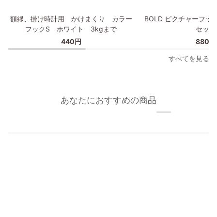
プ
額
BOLD
額縁、掛け時計用 かけまくり カラー
BOLD ピクチャーフッ
縁、
ピ
フックS ホワイト 3kgまで
セット
掛
ク
440円
880円
け
チ
時
ャ
すべてを見る
計
ー
用
フ
か
ッ
け
ク/
あなたにおすすめの商品
ま
額
く
縁
り
フ
カ
ッ
ラ
ク
ー
2
フ
個
ッ
セ
ク
ッ
S
ト
ホ