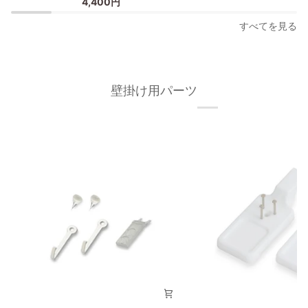
4,400円
ー
ス
フ
タ
すべてを見る
レ
ー
ー
フ
ム
レ
30×40cm
ー
壁掛け用パーツ
オ
ム/
ー
額
ク
縁
材
フ
無
ィ
垢
ッ
材
ト
枠
フ
の
レ
幅
ー
が
ム
細
30×40cm
い
タ
イ