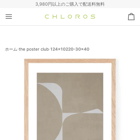
コ
3,980円以上のご購入で配送料無料
ン
テ
カ
ン
ー
ツ
ト
へ
ス
キ
ホーム
the poster club
124x10220-30x40
›
›
ッ
プ