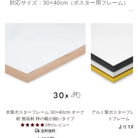
対応サイズ：30×40cm（ポスター用フレーム）
木
ア
木製ポスターフレーム 30×40cm オーク
アルミ製ポスターフレー
製
ル
材 無垢材 枠の幅が細いタイプ
トフレーム 30
ポ
ミ
3件のレビュー
より 1,9
ス
製
送料無料
タ
ポ