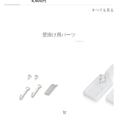
4,400円
ー
ス
フ
タ
すべてを見る
レ
ー
ー
フ
ム
レ
30×40cm
ー
壁掛け用パーツ
オ
ム/
ー
額
ク
縁
材
フ
無
ィ
垢
ッ
材
ト
枠
フ
の
レ
幅
ー
が
ム
細
30×40cm
い
タ
イ