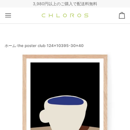
コ
3,980円以上のご購入で配送料無料
ン
テ
カ
ン
ー
ツ
ト
へ
ス
キ
ホーム
the poster club
124x10395-30x40
›
›
ッ
プ