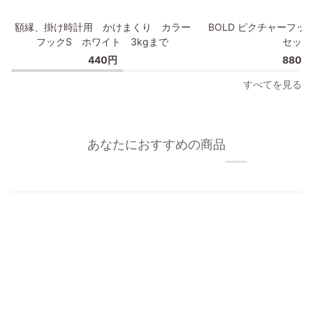
プ
額
BOLD
額縁、掛け時計用 かけまくり カラー
BOLD ピクチャーフッ
縁、
ピ
フックS ホワイト 3kgまで
セット
掛
ク
440円
880円
け
チ
時
ャ
すべてを見る
計
ー
用
フ
か
ッ
け
ク/
あなたにおすすめの商品
ま
額
く
縁
り
フ
カ
ッ
ラ
ク
ー
2
フ
個
ッ
セ
ク
ッ
S
ト
ホ