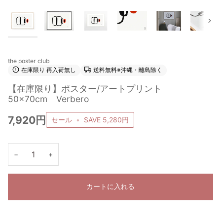
次
the poster club
在庫限り 再入荷無し
送料無料※沖縄・離島除く
【在庫限り】ポスター/アートプリント
50×70cm Verbero
7,920円
セール
•
SAVE
5,280円
−
+
カートに入れる