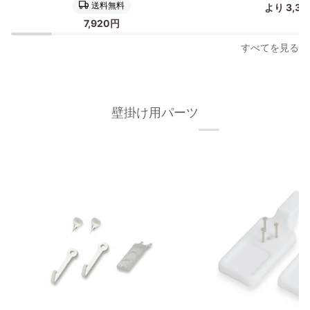
ス
製
送料無料
より 3,3
タ
ポ
7,920円
ー
ス
フ
タ
すべてを見る
レ
ー
ー
フ
ム
レ
50×70cm
ー
壁掛け用パーツ
オ
ム/
ー
額
ク
縁
材
フ
無
ィ
垢
ッ
材
ト
枠
フ
の
レ
幅
ー
が
ム
細
50×70cm
い
タ