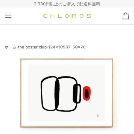
コ
3,980円以上のご購入で配送料無料
ン
テ
カ
ン
ー
ツ
ト
へ
ス
キ
ホーム
the poster club
124x10587-50x70
›
›
ッ
プ