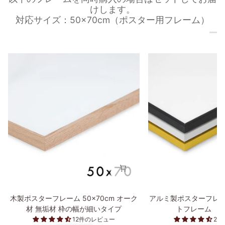
けします。
対応サイズ：50×70cm（ポスター用フレーム）
木
ア
木製ポスターフレーム 50×70cm オーク
アルミ製ポスターフレー
製
ル
材 無垢材 枠の幅が細いタイプ
トフレーム 50
ポ
ミ
12件のレビュー
2