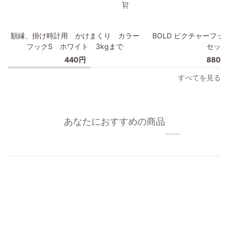
イ
プ
額
BOLD
額縁、掛け時計用 かけまくり カラー
BOLD ピクチャーフッ
縁、
ピ
フックS ホワイト 3kgまで
セット
掛
ク
440円
880円
け
チ
時
ャ
すべてを見る
計
ー
用
フ
か
ッ
け
ク/
あなたにおすすめの商品
ま
額
く
縁
り
フ
カ
ッ
ラ
ク
ー
2
フ
個
ッ
セ
ク
ッ
S
ト