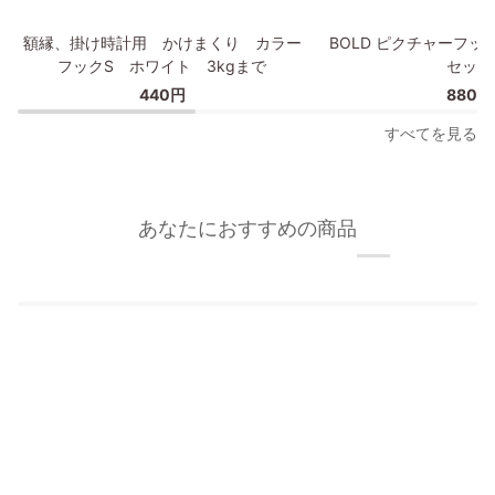
プ
額
BOLD
額縁、掛け時計用 かけまくり カラー
BOLD ピクチャーフッ
縁、
ピ
フックS ホワイト 3kgまで
セット
掛
ク
440円
880円
け
チ
時
ャ
すべてを見る
計
ー
用
フ
か
ッ
け
ク/
あなたにおすすめの商品
ま
額
く
縁
り
フ
カ
ッ
ラ
ク
ー
2
フ
個
ッ
セ
ク
ッ
S
ト
ホ