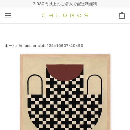
コ
3,980円以上のご購入で配送料無料
ン
テ
カ
ン
ー
ツ
ト
へ
ス
キ
ホーム
the poster club
124x10607-40x50
›
›
ッ
プ