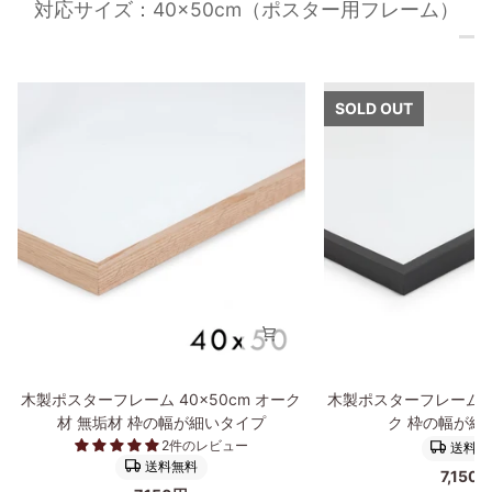
対応サイズ：40×50cm（ポスター用フレーム）
SOLD OUT
木
木
木製ポスターフレーム 40×50cm オーク
木製ポスターフレーム 4
製
製
材 無垢材 枠の幅が細いタイプ
ク 枠の幅が細
ポ
ポ
2件のレビュー
送料無
ス
ス
送料無料
7,150
タ
タ