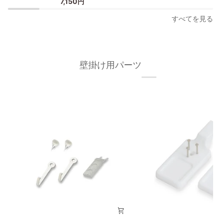
7,150円
ー
ー
フ
フ
すべてを見る
レ
レ
ー
ー
ム
ム
40×50cm
40×50cm
壁掛け用パーツ
オ
ブ
ー
ラ
ク
ッ
材
ク
無
枠
垢
の
材
幅
枠
が
の
細
幅
い
が
タ
細
イ
い
プ
タ
イ