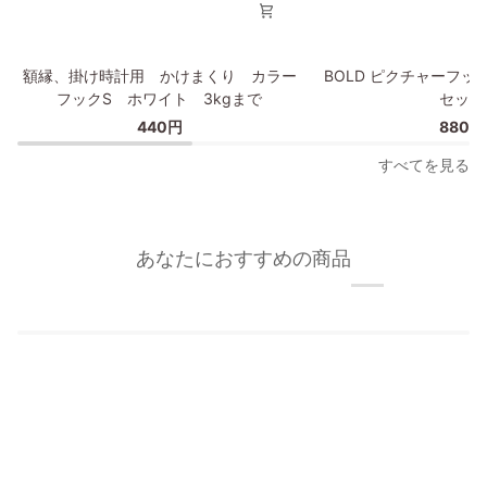
イ
プ
額
BOLD
額縁、掛け時計用 かけまくり カラー
BOLD ピクチャーフッ
縁、
ピ
フックS ホワイト 3kgまで
セット
掛
ク
440円
880円
け
チ
時
ャ
すべてを見る
計
ー
用
フ
か
ッ
け
ク/
あなたにおすすめの商品
ま
額
く
縁
り
フ
カ
ッ
ラ
ク
ー
2
フ
個
ッ
セ
ク
ッ
S
ト