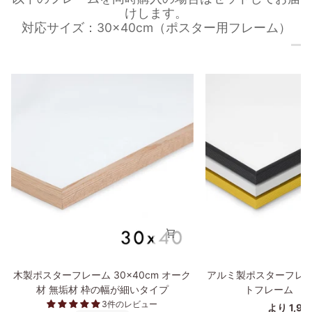
けします。
対応サイズ：30×40cm（ポスター用フレーム）
木
ア
木製ポスターフレーム 30×40cm オーク
アルミ製ポスターフレー
製
ル
材 無垢材 枠の幅が細いタイプ
トフレーム 30
ポ
ミ
3件のレビュー
より 1,9