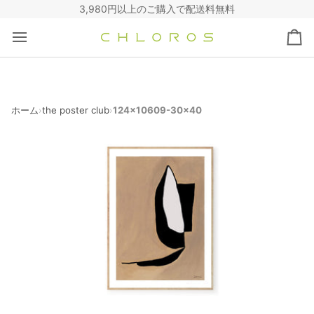
コ
3,980円以上のご購入で配送料無料
ン
テ
カ
ン
ー
ツ
ト
へ
ス
キ
ホーム
the poster club
124x10609-30x40
›
›
ッ
プ