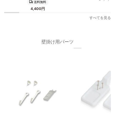
ス
製
送料無料
タ
ポ
4,400円
ー
ス
フ
タ
すべてを見る
レ
ー
ー
フ
ム
レ
30×40cm
ー
壁掛け用パーツ
オ
ム/
ー
額
ク
縁
材
フ
無
ィ
垢
ッ
材
ト
枠
フ
の
レ
幅
ー
が
ム
細
30×40cm
い
タ