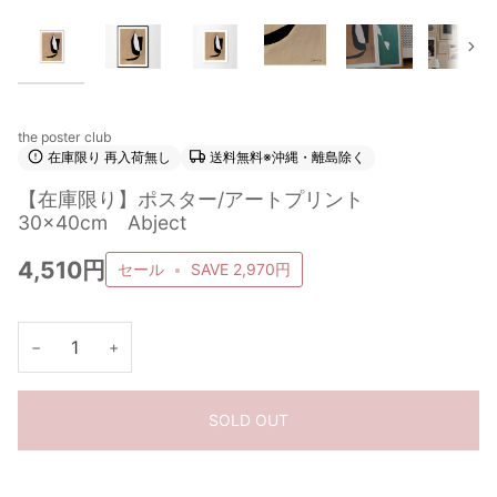
次
the poster club
在庫限り 再入荷無し
送料無料※沖縄・離島除く
【在庫限り】ポスター/アートプリント
30×40cm Abject
4,510円
セール
•
SAVE
2,970円
−
+
SOLD OUT