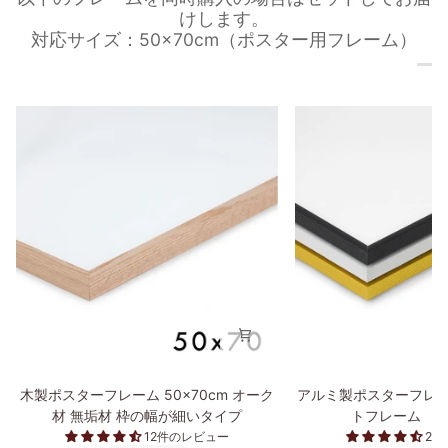
けします。
対応サイズ：50×70cm（ポスター用フレーム）
木
ア
木製ポスターフレーム 50×70cm オーク
アルミ製ポスターフレー
製
ル
材 無垢材 枠の幅が細いタイプ
トフレーム 50
ポ
ミ
12件のレビュー
2