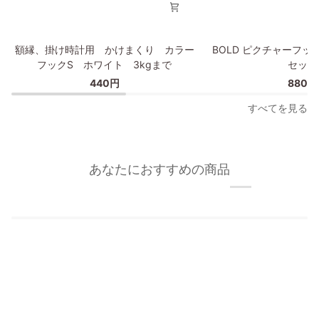
イ
プ
額
BOLD
額縁、掛け時計用 かけまくり カラー
BOLD ピクチャーフッ
縁、
ピ
フックS ホワイト 3kgまで
セット
掛
ク
440円
880円
け
チ
時
ャ
すべてを見る
計
ー
用
フ
か
ッ
け
ク/
あなたにおすすめの商品
ま
額
く
縁
り
フ
カ
ッ
ラ
ク
ー
2
フ
個
ッ
セ
ク
ッ
S
ト