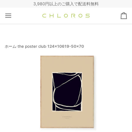
コ
3,980円以上のご購入で配送料無料
ン
テ
カ
ン
ー
ツ
ト
へ
ス
キ
ホーム
the poster club
124x10619-50x70
›
›
ッ
プ