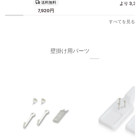
ス
製
送料無料
より 3,3
タ
ポ
7,920円
ー
ス
フ
タ
すべてを見る
レ
ー
ー
フ
ム
レ
50×70cm
ー
壁掛け用パーツ
オ
ム/
ー
額
ク
縁
材
フ
無
ィ
垢
ッ
材
ト
枠
フ
の
レ
幅
ー
が
ム
細
50×70cm
い
タ