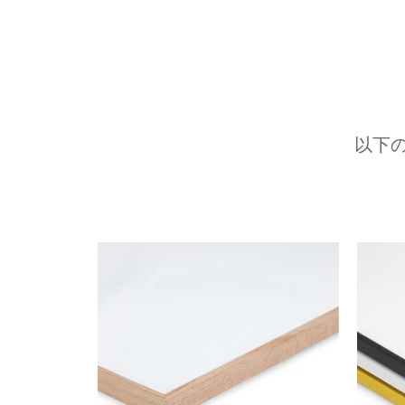
以下
前へ