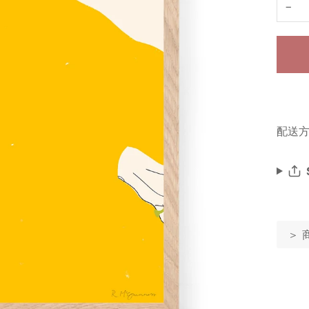
−
配送方
＞ 