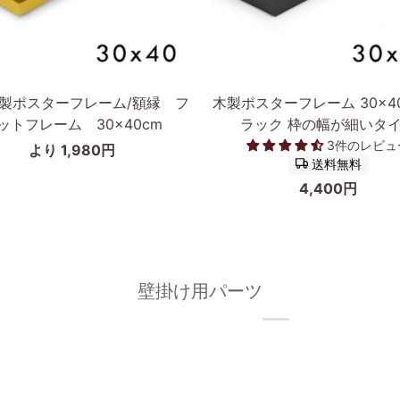
追加
カートに入れる
木
製ポスターフレーム/額縁 フ
木製ポスターフレーム 30×40
製
ットフレーム 30×40cm
ラック 枠の幅が細いタ
ポ
3件のレビュ
より 1,980円
ス
送料無料
タ
4,400円
ー
フ
レ
ー
ム
壁掛け用パーツ
30×40cm
ブ
ラ
ッ
ク