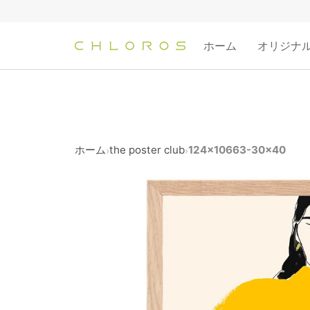
コ
ン
テ
ホーム
オリジナ
ン
ツ
へ
ス
キ
ッ
ホーム
the poster club
124x10663-30x40
›
›
プ