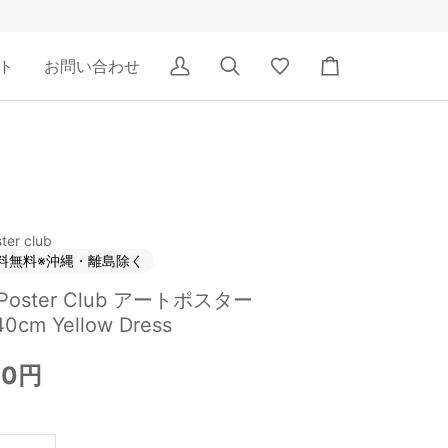
ト
お問い合わせ
ア
検
Wishlist
カ
カ
索
ー
ウ
ト
ン
ト
ter club
料無料※沖縄・離島除く
 Poster Club アートポスター
0cm Yellow Dress
00円