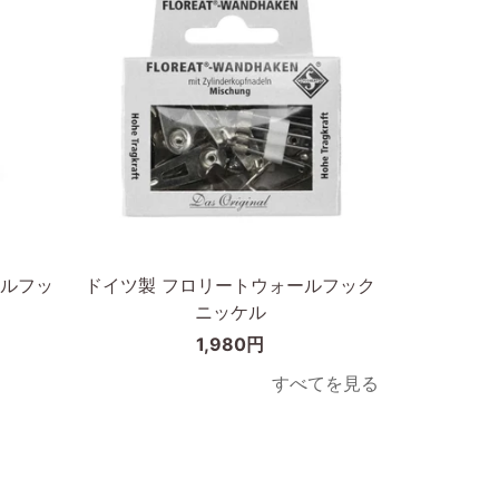
縁
天
30×40cm
然
木
オ
ー
ク
無
垢
カートに入れる
材
30×40cm
ド
ルフッ
ドイツ製 フロリートウォールフック
イ
ニッケル
ツ
1,980円
製
フ
すべてを見る
ロ
リ
ー
ト