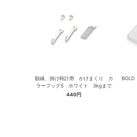
無
ィ
垢
ッ
材
ト
枠
フ
の
レ
幅
ー
が
ム
細
30×40
カートに入れる
い
タ
額
BOLD
額縁、掛け時計用 かけまくり カ
BOL
イ
縁、
ピ
ラーフックS ホワイト 3kgまで
プ
掛
ク
440円
け
チ
時
ャ
計
ー
用
フ
か
ッ
け
ク/