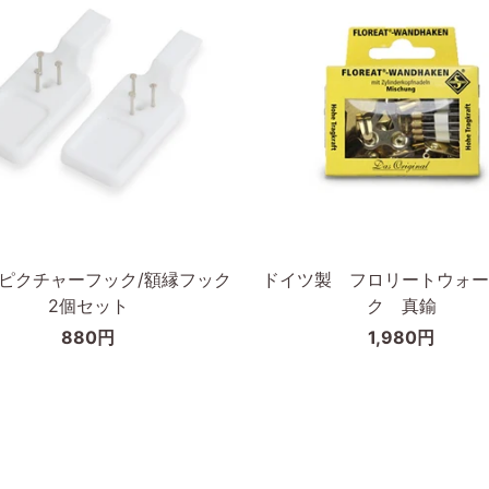
枠
の
幅
が
細
い
タ
cm
イ
カートに入れる
カートに入れる
プ
ド
D ピクチャーフック/額縁フック
ドイツ製 フロリートウォー
イ
2個セット
ク 真鍮
ツ
880円
1,980円
製
フ
ロ
リ
ー
ト