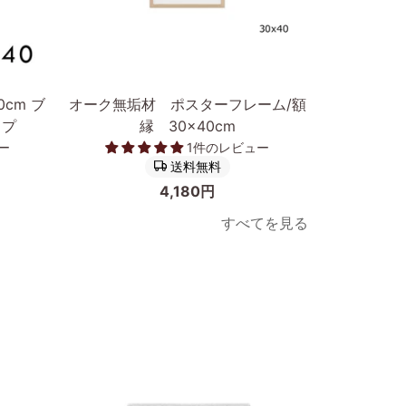
カートに入れる
オ
ポ
cm ブ
オーク無垢材 ポスターフレーム/額
ポスターフ
ー
ス
イプ
縁 30×40cm
然木オー
ク
タ
ー
1件のレビュー
無
ー
送料無料
垢
フ
4,180円
材
レ
すべてを見る
ポ
ー
ス
ム
タ
低
ー
反
フ
射
レ
ア
ー
ク
ム/
リ
次へ
額
ル