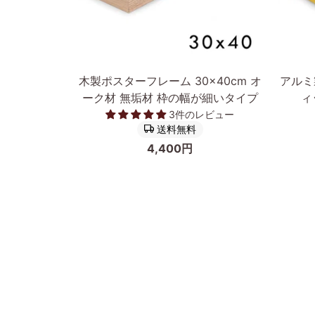
カートに入れる
木
ア
木製ポスターフレーム 30×40cm オ
アルミ
製
ル
ーク材 無垢材 枠の幅が細いタイプ
ィ
ポ
ミ
3件のレビュー
ス
製
送料無料
タ
ポ
4,400円
ー
ス
フ
タ
レ
ー
ー
フ
ム
レ
30×40cm
ー
オ
ム/
ー
額
ク
縁
前へ
材
フ