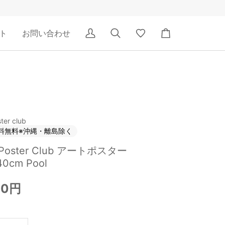
ト
お問い合わせ
ア
検
Wishlist
カ
カ
索
ー
ウ
ト
ン
ト
ter club
料無料※沖縄・離島除く
 Poster Club アートポスター
0cm Pool
00円