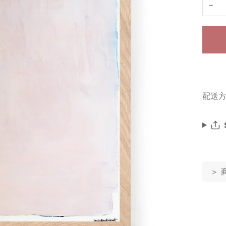
−
配送方
＞ 