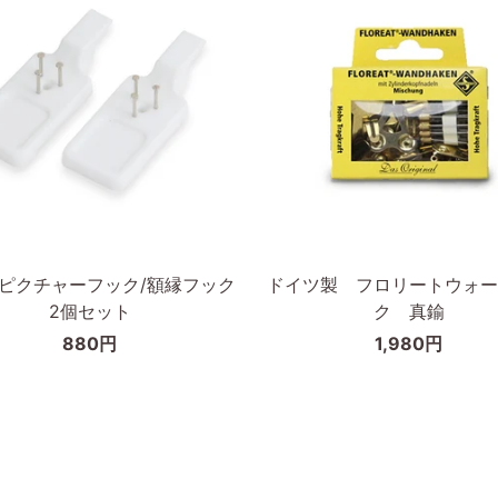
枠
の
幅
が
細
い
タ
cm
イ
カートに入れる
カートに入れる
プ
ド
D ピクチャーフック/額縁フック
ドイツ製 フロリートウォー
イ
2個セット
ク 真鍮
ツ
880円
1,980円
製
フ
ロ
リ
ー
ト