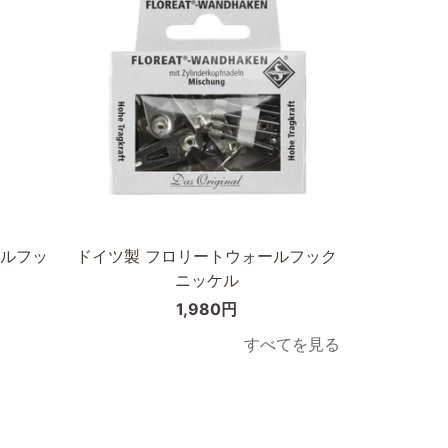
縁
天
30×40cm
然
木
オ
ー
ク
無
垢
カートに入れる
材
30×40cm
ド
ルフッ
ドイツ製 フロリートウォールフック
イ
ニッケル
ツ
1,980円
製
フ
すべてを見る
ロ
リ
ー
ト