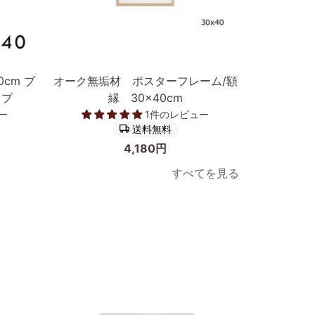
カートに入れる
オ
ポ
cm ブ
オーク無垢材 ポスターフレーム/額
ポスターフ
ー
ス
イプ
縁 30×40cm
然木オー
ク
タ
ー
1件のレビュー
無
ー
送料無料
垢
フ
4,180円
材
レ
すべてを見る
ポ
ー
ス
ム
タ
低
ー
反
フ
射
レ
ア
ー
ク
ム/
リ
次へ
額
ル