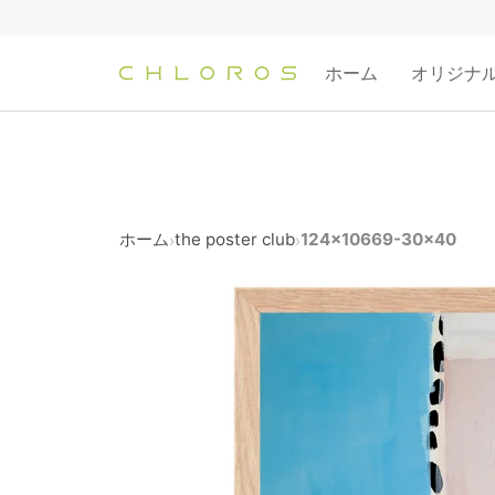
コ
ン
テ
ホーム
オリジナ
ン
ツ
へ
ス
キ
ッ
ホーム
the poster club
124x10669-30x40
›
›
プ