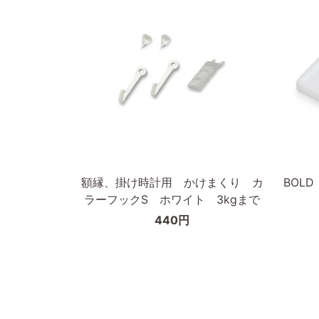
無
ィ
垢
ッ
材
ト
枠
フ
の
レ
幅
ー
が
ム
細
30×40
カートに入れる
い
タ
額
BOLD
額縁、掛け時計用 かけまくり カ
BOL
イ
縁、
ピ
ラーフックS ホワイト 3kgまで
プ
掛
ク
440円
け
チ
時
ャ
計
ー
用
フ
か
ッ
け
ク/