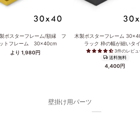
追加
カートに入れる
木
製ポスターフレーム/額縁 フ
木製ポスターフレーム 30×40
製
ットフレーム 30×40cm
ラック 枠の幅が細いタ
ポ
3件のレビュ
より 1,980円
ス
送料無料
タ
4,400円
ー
フ
レ
ー
ム
壁掛け用パーツ
30×40cm
ブ
ラ
ッ
ク