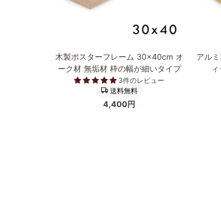
カートに入れる
木
ア
木製ポスターフレーム 30×40cm オ
アルミ
製
ル
ーク材 無垢材 枠の幅が細いタイプ
ィ
ポ
ミ
3件のレビュー
ス
製
送料無料
タ
ポ
4,400円
ー
ス
フ
タ
レ
ー
ー
フ
ム
レ
30×40cm
ー
オ
ム/
ー
額
ク
縁
前へ
材
フ